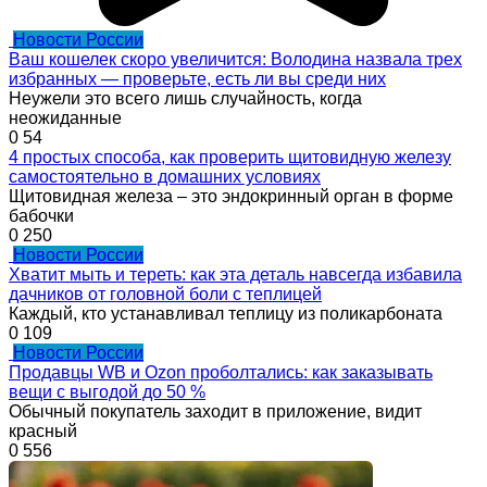
Новости России
Ваш кошелек скоро увеличится: Володина назвала трех
избранных — проверьте, есть ли вы среди них
Неужели это всего лишь случайность, когда
неожиданные
0
54
4 простых способа, как проверить щитовидную железу
самостоятельно в домашних условиях
Щитовидная железа – это эндокринный орган в форме
бабочки
0
250
Новости России
Хватит мыть и тереть: как эта деталь навсегда избавила
дачников от головной боли с теплицей
Каждый, кто устанавливал теплицу из поликарбоната
0
109
Новости России
Продавцы WB и Ozon проболтались: как заказывать
вещи с выгодой до 50 %
Обычный покупатель заходит в приложение, видит
красный
0
556