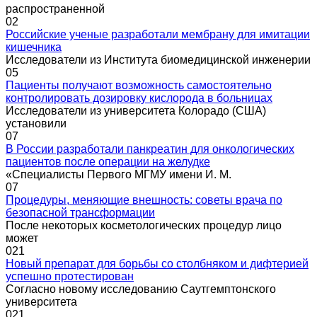
распространенной
0
2
Российские ученые разработали мембрану для имитации
кишечника
Исследователи из Института биомедицинской инженерии
0
5
Пациенты получают возможность самостоятельно
контролировать дозировку кислорода в больницах
Исследователи из университета Колорадо (США)
установили
0
7
В России разработали панкреатин для онкологических
пациентов после операции на желудке
«Специалисты Первого МГМУ имени И. М.
0
7
Процедуры, меняющие внешность: советы врача по
безопасной трансформации
После некоторых косметологических процедур лицо
может
0
21
Новый препарат для борьбы со столбняком и дифтерией
успешно протестирован
Согласно новому исследованию Саутгемптонского
университета
0
21