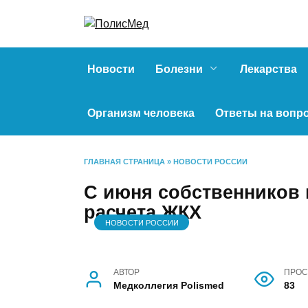
Перейти
к
содержанию
Новости
Болезни
Лекарства
Организм человека
Ответы на вопр
ГЛАВНАЯ СТРАНИЦА
»
НОВОСТИ РОССИИ
С июня собственников
расчета ЖКХ
НОВОСТИ РОССИИ
АВТОР
ПРОС
Медколлегия Polismed
83