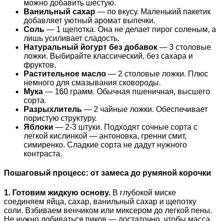
можно добавить шестую.
Ванильный сахар
— по вкусу. Маленький пакетик
добавляет уютный аромат выпечки.
Соль
— 1 щепотка. Она не делает пирог соленым, а
лишь усиливает сладость.
Натуральный йогурт без добавок
— 3 столовые
ложки. Выбирайте классический, без сахара и
фруктов.
Растительное масло
— 2 столовые ложки. Плюс
немного для смазывания сковороды.
Мука
— 160 грамм. Обычная пшеничная, высшего
сорта.
Разрыхлитель
— 2 чайные ложки. Обеспечивает
пористую структуру.
Яблоки
— 2-3 штуки. Подходят сочные сорта с
легкой кислинкой — антоновка, гренни смит,
симиренко. Сладкие сорта не дадут нужного
контраста.
Пошаговый процесс: от замеса до румяной корочки
1. Готовим жидкую основу.
В глубокой миске
соединяем яйца, сахар, ванильный сахар и щепотку
соли. Взбиваем венчиком или миксером до легкой пены.
Не нужно добиваться пиков — достаточно, чтобы масса