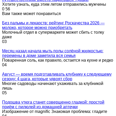
Хотите узнать, куда этим летом отправились мужчины
0
56
Вам также может понравиться
Без пальмы и лекарств: рейтинг Роскачества 2026 —
молоко, которое можно приобретать
Молочный отдел в супермаркете может сбить с толку
даже
0
3
Месяц назад начала мыть полы солёной жидкостью:
перемены в доме заметила вся семья
Поваренная соль, как правило, остается на кухне и редко
0
4
Август — время подготавливать клубнику к следующему
сезону: 4 шага, которые удвоят сбор
Многие садоводы начинают ухаживать за клубникой
лишь
0
5
Подошва утюга станет совершенно гладкой: простой
приём с пилюлей из домашней аптечки
Изображение от magnific Знакомая проблема: гладите