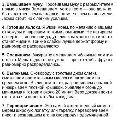
3. Вмешиваем муку.
Просеиваем муку с разрыхлителем
прямо в миску. Замешиваем густое тесто — оно должно
быть плотнее, чем на оладьи, но мягче, чем на пельмени.
Ложка стоит, но с легким усилием.
4. Готовим яблоки.
Яблоки моем, по желанию очищаем
от кожуры и нарезаем тонкими ломтиками. Не натираем
на терке — иначе они дадут слишком много сока и тесто
станет жидким. Тонкие слайсы лучше держат форму и
равномерно распределяются.
5. Соединяем.
Аккуратно вмешиваем яблочные ломтики
в тесто. Мешать долго не нужно — просто чтобы фрукты
равномерно распределились.
6. Выпекаем.
Сковороду с толстым дном слегка
смазываем растительным маслом и нагреваем на
среднем огне. Выливаем тесто, разравниваем лопаткой
и накрываем плотной крышкой. Убавляем огонь до
минимума и готовим около 20 минут. Верх должен почти
схватиться и перестать быть жидким.
7. Переворачиваем.
Это самый ответственный момент.
Берем широкую лопатку или тарелку, переворачиваем
пирог и возвращаем его на сковороду подрумяненной