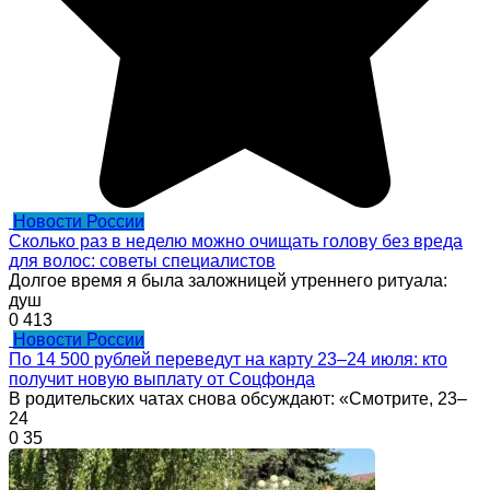
Новости России
Сколько раз в неделю можно очищать голову без вреда
для волос: советы специалистов
Долгое время я была заложницей утреннего ритуала:
душ
0
413
Новости России
По 14 500 рублей переведут на карту 23–24 июля: кто
получит новую выплату от Соцфонда
В родительских чатах снова обсуждают: «Смотрите, 23–
24
0
35