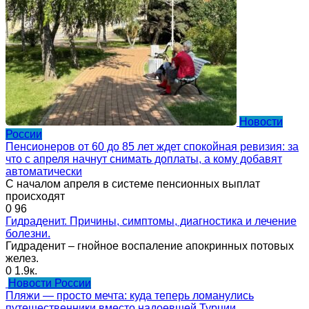
Новости
России
Пенсионеров от 60 до 85 лет ждет спокойная ревизия: за
что с апреля начнут снимать доплаты, а кому добавят
автоматически
С началом апреля в системе пенсионных выплат
происходят
0
96
Гидраденит. Причины, симптомы, диагностика и лечение
болезни.
Гидраденит – гнойное воспаление апокринных потовых
желез.
0
1.9к.
Новости России
Пляжи — просто мечта: куда теперь ломанулись
путешественники вместо надоевшей Турции