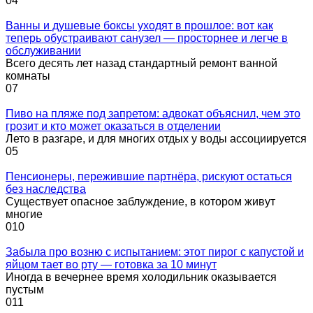
0
4
Ванны и душевые боксы уходят в прошлое: вот как
теперь обустраивают санузел — просторнее и легче в
обслуживании
Всего десять лет назад стандартный ремонт ванной
комнаты
0
7
Пиво на пляже под запретом: адвокат объяснил, чем это
грозит и кто может оказаться в отделении
Лето в разгаре, и для многих отдых у воды ассоциируется
0
5
Пенсионеры, пережившие партнёра, рискуют остаться
без наследства
Существует опасное заблуждение, в котором живут
многие
0
10
Забыла про возню с испытанием: этот пирог с капустой и
яйцом тает во рту — готовка за 10 минут
Иногда в вечернее время холодильник оказывается
пустым
0
11