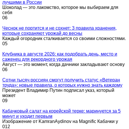
лучшими в России
Шоколад — это лакомство, которое мы выбираем для
себя
0
6
Чеснок не портится и не сохнет: 3 правила хранения,
которые сохраняют урожай до весны
Каждый огородник сталкивается со своими сложностями.
0
5
Клубника в августе 2026: как подобрать день, место и
саженец для рекордного урожая
Август — это момент, когда дачники закладывают основу
0
6
Сотни тысяч россиян смогут получить статус «Ветеран
труда»: новые правила, о которых нужно знать каждому
Президент Владимир Путин подписал указ, который
может
0
9
Кабачковый салат на корейской терке: маринуется за 5
минут и уходит первым
Изображение от KamranAydinov на Magnific Кабачки у
0
12