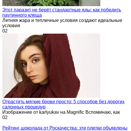
Этот паразит не берёт стандартные яды: как победить
паутинного клеща
Летняя жара и тепличные условия создают идеальные
условия
0
2
Отрастить мягкие брови просто: 5 способов без дорогих
салонных процедур
Изображение от karlyukav на Magnific Вспоминаю, как
0
2
Рейтинг шоколада от Роскачества: эти плитки объявлены