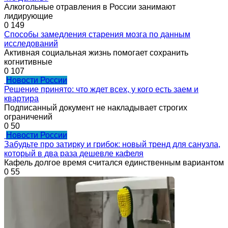
Алкогольные отравления в России занимают
лидирующие
0
149
Способы замедления старения мозга по данным
исследований
Активная социальная жизнь помогает сохранить
когнитивные
0
107
Новости России
Решение принято: что ждет всех, у кого есть заем и
квартира
Подписанный документ не накладывает строгих
ограничений
0
50
Новости России
Забудьте про затирку и грибок: новый тренд для санузла,
который в два раза дешевле кафеля
Кафель долгое время считался единственным вариантом
0
55