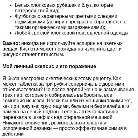
Белых хлопковых рубашек и блуз, которые
потеряли свой вид;
Футболок с характерными желтыми следами
подмышками (аспирин прекрасно справляется с
такими органическими загрязнениями);
Любой светлой хлопковой повседневной одежды.
Важно:
никогда не используйте аспирин на цветных
вещах. Кислота может неожиданно изменить цвет, и
рисунок станет пятнистым.
Мой личный скепсис и его поражение
Я была настроена скептически к этому рецепту. Как
может таблетка за три рубля соперничать с дорогими
отбеливателями? Но после первой же ночи замачивания
трех пар, которые я собиралась выбросить, все
сомнения исчезли. Носки вышли из машинки такими же,
как при покупке: хрустящими, белыми и без малейшего
намека на серый подтон. Теперь аптечка частично
переехала в шкафчик над стиральной машиной.
Никакого кипячения, резкого запаха хлорки и
испорченной резинки — просто эффективная химия в
действии