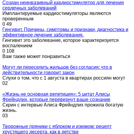
Создан неинвазивный кардиостимулятор для лечения
сердечных заболеваний
Имплантируемые кардиостимуляторы являются
проверенным
0
49
Гингивит. Причины, симптомы и признаки, диагностика и
эффективное лечение заболевания.
Гингивит это заболевание, которое характеризуется
воспалением
0
108
Вам также может понравиться
Могут ли переселить жильцов без согласия: что в
действительности говорит закон
Слухи о том, что с 1 августа в квартирах россиян могут
0
2
«Жизнь не основная репетиция»: 5 цитат Алисы
Фрейндлих, которые перевернут ваше сознание
Скрин с интервью Алиса Фрейндлих прожила богатую
жизнь.
0
3
Творожные пряники с яблоком и изюмом: рецепт
хрустящего десерта, как в детстве