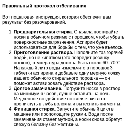
Правильный протокол отбеливания
Вот пошаговая инструкция, которая обеспечит вам
результат без разочарований.
Предварительная стирка.
Сначала постирайте
носки в обычном режиме с порошком, чтобы убрать
поверхностные загрязнения. Аспирин будет
использоваться для борьбы с тем, что уже въелось.
Приготовление раствора.
Наполните таз горячей
водой, но не кипятком (это повредит резинку
носков), температура должна быть около 60–70°C.
На каждый литр воды измельчите в порошок 3
таблетки аспирина и добавьте одну мерную ложку
вашего обычного стирального порошка — он
поможет активировать действие раствора.
Долгое замачивание.
Погрузите носки в раствор
на минимум 6 часов, лучше оставить на ночь.
Медленное воздействие позволяет кислоте
проникнуть вглубь волокна и вытеснить пигменты.
Финишная стирка.
Запустите обычный цикл в
машине или прополощите руками. Вода после
замачивания станет мутной, а носки снова обретут
свежую белизну без желтизны.