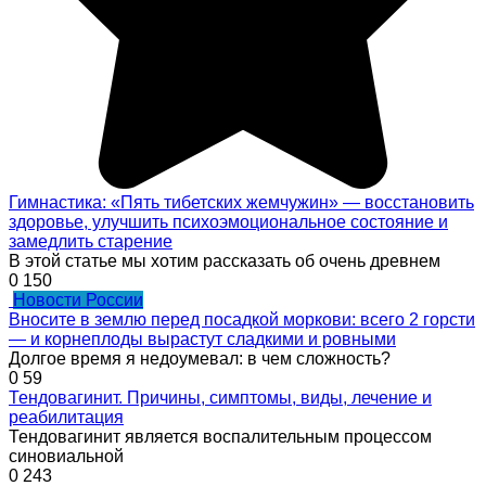
Гимнастика: «Пять тибетских жемчужин» — восстановить
здоровье, улучшить психоэмоциональное состояние и
замедлить старение
В этой статье мы хотим рассказать об очень древнем
0
150
Новости России
Вносите в землю перед посадкой моркови: всего 2 горсти
— и корнеплоды вырастут сладкими и ровными
Долгое время я недоумевал: в чем сложность?
0
59
Тендовагинит. Причины, симптомы, виды, лечение и
реабилитация
Тендовагинит является воспалительным процессом
синовиальной
0
243