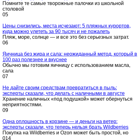
Помните те самые творожные палочки из школьной
столовой
0
5
Цены снизились, места исчезают: 5 пляжных курортов,
куда можно улететь за 90 тысяч и не пожалеть
Пляж, море, солнце — и все это без серьезных затрат.
0
6
Яичница без жира и сала: неожиданный метод, который в
100 раз полезнее и вкуснее
Обычно мы готовим яичницу с использованием масла,
сала
0
7
Не дайте своим средствам превратиться в пыль:
эксперты сказали, что делать с наличными в августе
Хранение наличных «под подушкой» может обернуться
неприятностями.
0
9
Одна оплошность в корзине — и деньги на ветер:
эксперты сказали, что теперь нельзя брать Wildberries
Покупка на Wildberries и Ozon может быть простой, но
0
14