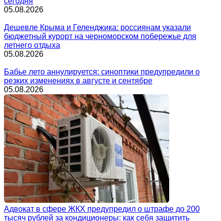
сегодня
05.08.2026
Дешевле Крыма и Геленджика: россиянам указали
бюджетный курорт на черноморском побережье для
летнего отдыха
05.08.2026
Бабье лето аннулируется: синоптики предупредили о
резких изменениях в августе и сентябре
05.08.2026
Адвокат в сфере ЖКХ предупредил о штрафе до 200
тысяч рублей за кондиционеры: как себя защитить