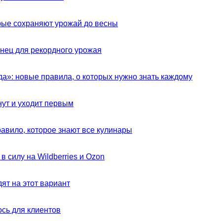
орые сохраняют урожай до весны
женец для рекордного урожая
да»: новые правила, о которых нужно знать каждому
нут и уходит первым
авило, которое знают все кулинары
 силу на Wildberries и Ozon
ят на этот вариант
ось для клиентов