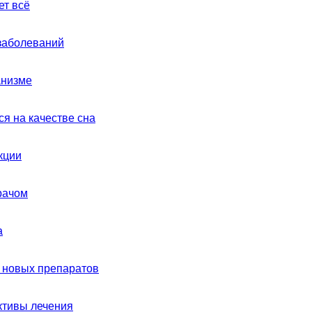
ет всё
 заболеваний
анизме
я на качестве сна
кции
рачом
а
 новых препаратов
ктивы лечения