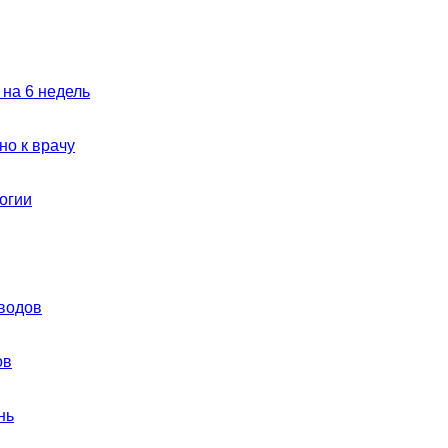
 на 6 недель
но к врачу
огии
еводов
ов
нь