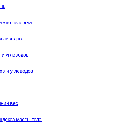
ень
нужно человеку
углеводов
 и углеводов
ов и углеводов
шний вес
ндекса массы тела