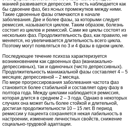
манией развивается депрессия. То есть наблюдается как
бы сдвоение фаз, без ясных промежутков между ними.
Такие сдвоенные фазы отмечаются в начале
заболевания. Две и более фазы, за которыми следует
ремиссия, называются циклом. Таким образом, болезнь
состоит из циклов и ремиссий. Сами же циклы состоят из
нескольких фаз. Продолжительность фаз, как правило, не
меняется, но увеличивается длительность всего цикла.
Поэтому могут появляться по 3 и 4 фазы в одном цикле.
Последующее течение психоза характеризуется
возникновением как сдвоенных фаз (маниакально-
депрессивных), так и одиночных (чисто депрессивных).
Продолжительность маниакальной фазы составляет 4 – 5
месяцев; депрессивной – 2 месяца.
По мере прогрессирования заболевания частота фаз
становится более стабильной и составляет одну фазу в
полтора года. Между циклами наблюдается ремиссия,
которая длится в среднем 2 – 3 года. Однако в некоторых
случаях она может быть более стойкой и длительной,
достигая продолжительности 10 – 15 лет. В период
ремиссии у пациента сохраняется некая лабильность в
настроении, изменение личностных свойств, снижение
социально-трудовой адаптации.