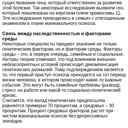
существования гена, который ответственен за развитие
этой болезни. Так некоторые исследования выявили ген,
который локализован на коротком плече хромосомы 11.
Эти исследования проводились в семьях с отягощенным
анамнезом в плане маниакального психоза.
Связь между наследственностью и факторами
среды
Некоторые специалисты придают значение не только
генетическим факторам, но и факторам среды. Факторы
среды – это, в первую очередь, семейные и социальные.
Авторы теории отмечают, что под влиянием внешних
неблагоприятных условий происходит декомпенсация
генетических аномалий. Тому подтверждением является
то, что первый приступ психоза приходится на тот период
жизни человека, в котором происходят какие-то важные
события. Это могут быть семейные проблемы (развод),
стресс на работе или какой-то социально-политический
кризис.
Считается, что вклад генетических предпосылок
равняется примерно 70 процентам, а средовых – 30
процентам. Процент средовых факторов растет при
чистом маниакальном психозе без депрессивных
эпизодов.