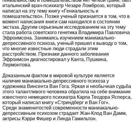
гениальностью и помешательством нет четкой грани, был
итальянский врач-психиатр Чезаре Ломброзо, который
написал на эту тему книгу «Гениальность и
помешательство». Позже ученый признается в том, что в
момент написания книги сам находился в состоянии
экстаза. Другим серьезным исследованием на эту тему
стала работа советского генетика Владимира Павловича
Эфроимсона. Занимаясь изучением маниакально-
депрессивного психоза, ученый пришел к выводу о том,
что многие известные люди страдали этим
расстройством. Признаки данного заболевания
Эфроимсон диагностировал у Канта, Пушкина,
Лермонтова.
Доказанным фактом в мировой культуре является
наличие маниакально-депрессивного психоза у
художника Винсента Ван Гога. Яркая и необычная судьба
этого талантливого человека обратила на себе внимание
известного немецкого психиатра Карла Теодора Ясперса,
который написал книгу «Стриндберг и Ван Гог».
Среди знаменитостей современности маниакально-
депрессивным психозом страдает Жан-Клод Ван Дамм,
актрисы Кэрри Фишер и Линда Гамильтон.