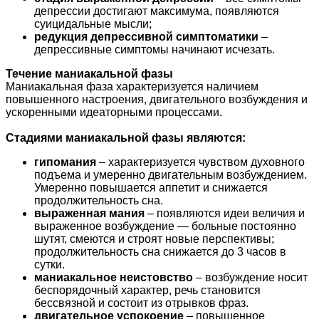
депрессии достигают максимума, появляются
суицидальные мысли;
редукция депрессивной симптоматики
–
депрессивные симптомы начинают исчезать.
Течение маниакальной фазы
Маниакальная фаза характеризуется наличием
повышенного настроения, двигательного возбуждения и
ускоренными идеаторными процессами.
Стадиями маниакальной фазы являются:
гипомания
– характеризуется чувством духовного
подъема и умеренно двигательным возбуждением.
Умеренно повышается аппетит и снижается
продолжительность сна.
выраженная мания
– появляются идеи величия и
выраженное возбуждение — больные постоянно
шутят, смеются и строят новые перспективы;
продолжительность сна снижается до 3 часов в
сутки.
маниакальное неистовство
– возбуждение носит
беспорядочный характер, речь становится
бессвязной и состоит из отрывков фраз.
двигательное успокоение
– повышенное