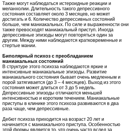
Также могут наблюдаться истероидные реакции и
меланхолии. Длительность такого депрессивного
состояния составляет около 3 месяцев, но может
достигать и 6. Количество депрессивных состояний
больше, чем маниакальных. По силе и выраженности они
также превосходят маниакальный приступ. Иногда
депрессивные эпизоды могут повторяться один за
другим. Между ними наблюдаются кратковременные и
стертые мании.
Биполярный психоз с преобладанием
маниакальных состояний
В структуре этого психоза наблюдаются яркие и
интенсивные маниакальные эпизоды. Развитие
маниакального состояния бывает очень медленным и
порой затягивается (до 3 – 4 месяцев). Выход из этого
состояния может длиться от 3 до 5 недель.
Депрессивные эпизоды отличаются меньшей
интенсивностью и коротким течением. Маниакальные
приступы в клинике этого психоза развиваются в два
раза чаще, чем депрессивные.
Дебют психоза приходится на возраст 20 лет и
начинается с маниакального приступа. Особенностью
этой формы является то, что очень часто вслед за