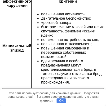
аффективного
Критерии
нарушения
повышенная активность;
двигательное беспокойство;
«речевой напор»;
быстрое течение мыслей или же их
спутанность, феномен «скачки
идей»;
пониженная потребность во сне;
повышенная отвлекаемость;
Маниакальный
повышенная самооценка и
эпизод
переоценка собственных
возможностей;
идеи величия и особого
предназначения могут
кристаллизовываться в бред; в
тяжелых случаях отмечается бред
преследования и высокого
происхождения.
Этот сайт использует cookie для хранения данных. Продолжая
снижение самооценки и чувства
использовать сайт, Вы даете свое согласие на работу с этими
уверенности в себе;
файлами.
OK
идеи самообвинения и