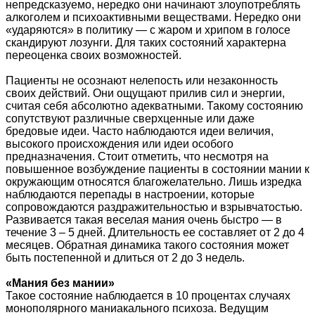
непредсказуемо, нередко они начинают злоупотреблять
алкоголем и психоактивными веществами. Нередко они
«ударяются» в политику — с жаром и хрипом в голосе
скандируют лозунги. Для таких состояний характерна
переоценка своих возможностей.
Пациенты не осознают нелепость или незаконность
своих действий. Они ощущают прилив сил и энергии,
считая себя абсолютно адекватными. Такому состоянию
сопутствуют различные сверхценные или даже
бредовые идеи. Часто наблюдаются идеи величия,
высокого происхождения или идеи особого
предназначения. Стоит отметить, что несмотря на
повышенное возбуждение пациенты в состоянии мании к
окружающим относятся благожелательно. Лишь изредка
наблюдаются перепады в настроении, которые
сопровождаются раздражительностью и взрывчатостью.
Развивается такая веселая мания очень быстро — в
течение 3 – 5 дней. Длительность ее составляет от 2 до 4
месяцев. Обратная динамика такого состояния может
быть постепенной и длиться от 2 до 3 недель.
«Мания без мании»
Такое состояние наблюдается в 10 процентах случаях
монополярного маниакального психоза. Ведущим