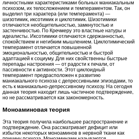
личностными характеристиками больных маниакальным
психозом, их телосложением и темпераментом. Так, он
выделил три характера (или темперамента) —
шизотимик, иксотимик и циклотимик. Шизотимики
отличаются необщительностью, замкнутостью и
застенчивостью. По Кречмеру это властные натуры и
идеалисты. Иксотимики отличаются сдержанностью,
спокойствием и негибким мышлением. Циклотимический
темперамент отличается повышенной
эмоциональностью, общительностью и быстрой
адаптацией к социуму. Для них свойственны быстрые
перепады настроения — от радости к печали, от
пассивности к активности. Этот циклоидный
темперамент предрасположен к развитию
маниакального психоза с депрессивными эпизодами, то
есть к маниакально-депрессивному психозу. На сегодня
данная теория находит лишь частичное подтверждение,
но не рассматривается как закономерность.
Моноаминовая теория
Эта теория получила наибольшее распространение и
подтверждение. Она рассматривает дефицит или
избыток некоторых моноаминов в нервной ткани как
причину психоза. Моноаминами называются