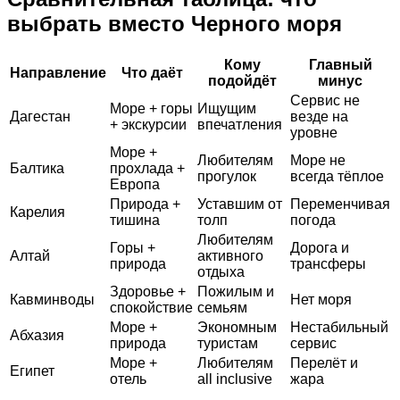
выбрать вместо Черного моря
Кому
Главный
Направление
Что даёт
подойдёт
минус
Сервис не
Море + горы
Ищущим
Дагестан
везде на
+ экскурсии
впечатления
уровне
Море +
Любителям
Море не
Балтика
прохлада +
прогулок
всегда тёплое
Европа
Природа +
Уставшим от
Переменчивая
Карелия
тишина
толп
погода
Любителям
Горы +
Дорога и
Алтай
активного
природа
трансферы
отдыха
Здоровье +
Пожилым и
Кавминводы
Нет моря
спокойствие
семьям
Море +
Экономным
Нестабильный
Абхазия
природа
туристам
сервис
Море +
Любителям
Перелёт и
Египет
отель
all inclusive
жара