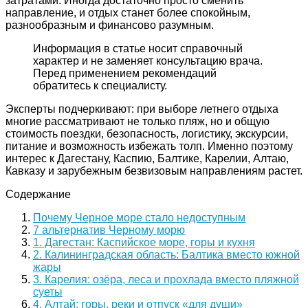
затратами. Иногда достаточно просто сменить
направление, и отдых станет более спокойным,
разнообразным и финансово разумным.
Информация в статье носит справочный
характер и не заменяет консультацию врача.
Перед применением рекомендаций
обратитесь к специалисту.
Эксперты подчеркивают: при выборе летнего отдыха
многие рассматривают не только пляж, но и общую
стоимость поездки, безопасность, логистику, экскурсии,
питание и возможность избежать толп. Именно поэтому
интерес к Дагестану, Каспию, Балтике, Карелии, Алтаю,
Кавказу и зарубежным безвизовым направлениям растет.
Содержание
Почему Черное море стало недоступным
7 альтернатив Черному морю
1. Дагестан: Каспийское море, горы и кухня
2. Калининградская область: Балтика вместо южной
жары
3. Карелия: озёра, леса и прохлада вместо пляжной
суеты
4. Алтай: горы, реки и отпуск «для души»