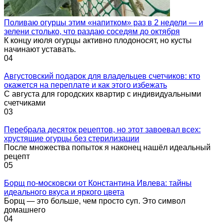
Поливаю огурцы этим «напитком» раз в 2 недели — и
зелени столько, что раздаю соседям до октября
К концу июля огурцы активно плодоносят, но кусты
начинают уставать.
0
4
Августовский подарок для владельцев счетчиков: кто
окажется на переплате и как этого избежать
С августа для городских квартир с индивидуальными
счетчиками
0
3
Перебрала десяток рецептов, но этот завоевал всех:
хрустящие огурцы без стерилизации
После множества попыток я наконец нашёл идеальный
рецепт
0
5
Борщ по-московски от Константина Ивлева: тайны
идеального вкуса и яркого цвета
Борщ — это больше, чем просто суп. Это символ
домашнего
0
4