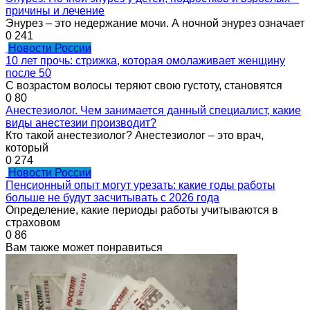
причины и лечение
Энурез – это недержание мочи. А ночной энурез означает
0
241
Новости России
10 лет прочь: стрижка, которая омолаживает женщину
после 50
С возрастом волосы теряют свою густоту, становятся
0
80
Анестезиолог. Чем занимается данный специалист, какие
виды анестезии производит?
Кто такой анестезиолог? Анестезиолог – это врач,
который
0
274
Новости России
Пенсионный опыт могут урезать: какие годы работы
больше не будут засчитывать с 2026 года
Определение, какие периоды работы учитываются в
страховом
0
86
Вам также может понравиться