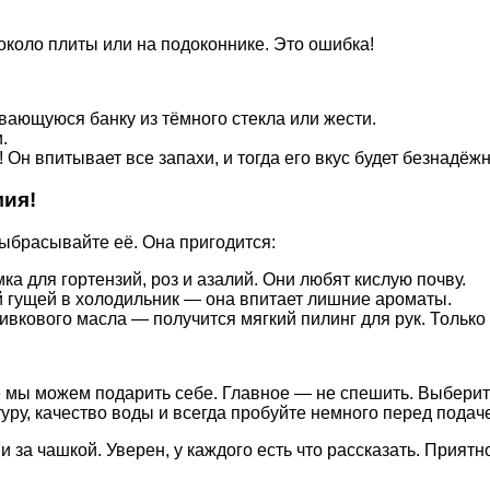
около плиты или на подоконнике. Это ошибка!
вающуюся банку из тёмного стекла или жести.
.
 Он впитывает все запахи, и тогда его вкус будет безнадёж
мия!
выбрасывайте её. Она пригодится:
 для гортензий, роз и азалий. Они любят кислую почву.
й гущей в холодильник — она впитает лишние ароматы.
кового масла — получится мягкий пилинг для рук. Только 
 мы можем подарить себе. Главное — не спешить. Выберите
уру, качество воды и всегда пробуйте немного перед подач
 за чашкой. Уверен, у каждого есть что рассказать. Приятно