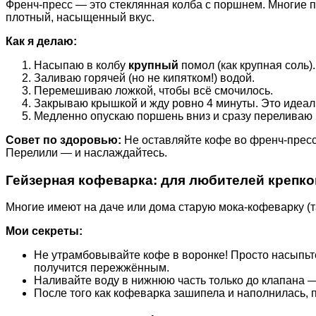
Френч-пресс — это стеклянная колба с поршнем. Многие по
плотный, насыщенный вкус.
Как я делаю:
Насыпаю в колбу
крупный
помол (как крупная соль).
Заливаю горячей (но не кипятком!) водой.
Перемешиваю ложкой, чтобы всё смочилось.
Закрываю крышкой и жду ровно 4 минуты. Это идеал
Медленно опускаю поршень вниз и сразу переливаю 
Совет по здоровью:
Не оставляйте кофе во френч-прессе
Перелили — и наслаждайтесь.
Гейзерная кофеварка: для любителей крепко
Многие имеют на даче или дома старую мока-кофеварку (та,
Мои секреты:
Не утрамбовывайте кофе в воронке! Просто насыпьте 
получится пережжённым.
Наливайте воду в нижнюю часть только до клапана —
После того как кофеварка зашипела и наполнилась,