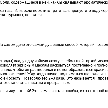
 Соли, содержащиеся в ней, как бы связывают ароматически
з газа. Или, если не хотите тратиться, пропустите воду че
енят гурманы, появится.
 На самом деле это самый душевный способ, который позвол
л воды) кладу одну чайную ложку с небольшой горкой мелко
озволяет эфирным маслам раскрыться постепенно и полно
ачале, чтобы он растворился и помог образоваться красиво
ьного кипения! Жду, когда начнет подниматься шапочка из п
 ей осесть. Повторяю это 2–3 раза. Это называется «прове
питок становится чистым и прозрачным.
ыри идут стеной! Это самая частая ошибка, из-за которой к