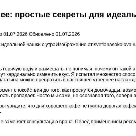
нее: простые секреты для идеаль
о
01.07.2026
Обновлено
01.07.2026
Изображение от svetlanasokolova н
ь горячую воду и размешать, не понимая, почему он такой 
гут кардинально изменить вкус. Я испытал множество спосо
агазина можно превратить в настоящее утреннее наслажд
момент спокойствия до того, как проснутся домочадцы, воз
адость пропадает. Часто мы сами, не осознавая того, совер
и вы увидите, что для хорошего кофе не нужна дорогая коф
.
не заменяет консультацию врача. Перед применением реком