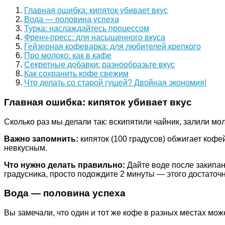
Главная ошибка: кипяток убивает вкус
Вода — половина успеха
Турка: наслаждайтесь процессом
Френч-пресс: для насыщенного вкуса
Гейзерная кофеварка: для любителей крепкого
Про молоко: как в кафе
Секретные добавки: разнообразьте вкус
Как сохранить кофе свежим
Что делать со старой гущей? Двойная экономия!
Главная ошибка: кипяток убивает вкус
Сколько раз мы делали так: вскипятили чайник, залили мол
Важно запомнить:
кипяток (100 градусов) обжигает кофе
невкусным.
Что нужно делать правильно:
Дайте воде после закипан
градусника, просто подождите 2 минуты — этого достаточн
Вода — половина успеха
Вы замечали, что один и тот же кофе в разных местах мож