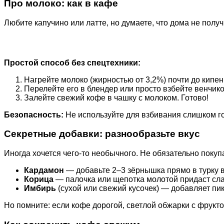
Про молоко: как в кафе
Любите капучино или латте, но думаете, что дома не полу
Простой способ без спецтехники:
Нагрейте молоко (жирностью от 3,2%) почти до кипени
Перелейте его в блендер или просто взбейте венчико
Залейте свежий кофе в чашку с молоком. Готово!
Безопасность:
Не используйте для взбивания слишком го
Секретные добавки: разнообразьте вкус
Иногда хочется чего-то необычного. Не обязательно покупат
Кардамон
— добавьте 2–3 зёрнышка прямо в турку вм
Корица
— палочка или щепотка молотой придаст сла
Имбирь
(сухой или свежий кусочек) — добавляет пик
Но помните: если кофе дорогой, светлой обжарки с фрукт