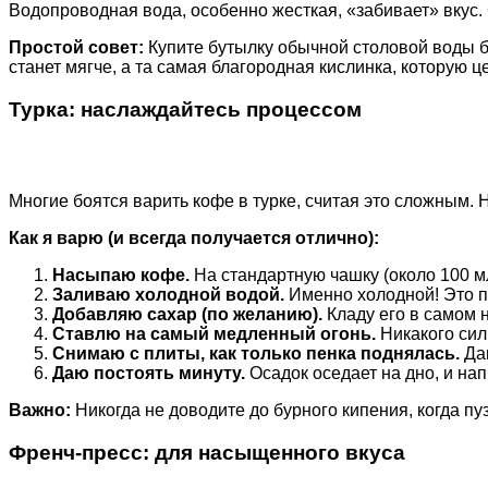
Водопроводная вода, особенно жесткая, «забивает» вкус.
Простой совет:
Купите бутылку обычной столовой воды бе
станет мягче, а та самая благородная кислинка, которую ц
Турка: наслаждайтесь процессом
Многие боятся варить кофе в турке, считая это сложным.
Как я варю (и всегда получается отлично):
Насыпаю кофе.
На стандартную чашку (около 100 м
Заливаю холодной водой.
Именно холодной! Это п
Добавляю сахар (по желанию).
Кладу его в самом н
Ставлю на самый медленный огонь.
Никакого сил
Снимаю с плиты, как только пенка поднялась.
Даю
Даю постоять минуту.
Осадок оседает на дно, и на
Важно:
Никогда не доводите до бурного кипения, когда пуз
Френч-пресс: для насыщенного вкуса