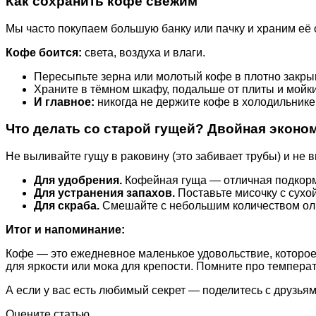
Как сохранить кофе свежим
Мы часто покупаем большую банку или пачку и храним её 
Кофе боится:
света, воздуха и влаги.
Пересыпьте зерна или молотый кофе в плотно закры
Храните в тёмном шкафу, подальше от плиты и мойки
И главное:
никогда не держите кофе в холодильнике!
Что делать со старой гущей? Двойная эконо
Не выливайте гущу в раковину (это забивает трубы) и не 
Для удобрения.
Кофейная гуща — отличная подкормка
Для устранения запахов.
Поставьте мисочку с сухо
Для скраба.
Смешайте с небольшим количеством олив
Итог и напоминание:
Кофе — это ежедневное маленькое удовольствие, которое
для яркости или мока для крепости. Помните про температ
А если у вас есть любимый секрет — поделитесь с друзьями
Оцените статью