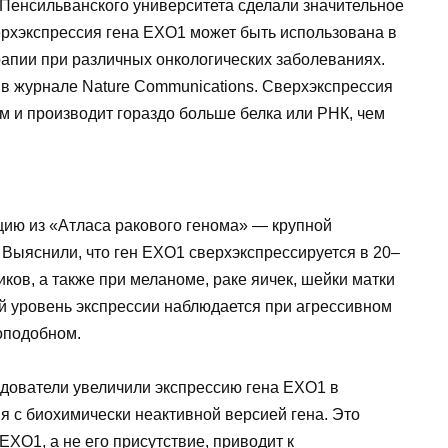
Пенсильванского университета сделали значительное
верхэкспрессия гена EXO1 может быть использована в
апии при различных онкологических заболеваниях.
в журнале Nature Communications. Сверхэкспрессия
ым и производит гораздо больше белка или РНК, чем
ю из «Атласа ракового генома» — крупной
 Выяснили, что ген EXO1 сверхэкспрессируется в 20–
ков, а также при меланоме, раке яичек, шейки матки
й уровень экспрессии наблюдается при агрессивном
оподобном.
дователи увеличили экспрессию гена EXO1 в
ия с биохимически неактивной версией гена. Это
EXO1, а не его присутствие, приводит к