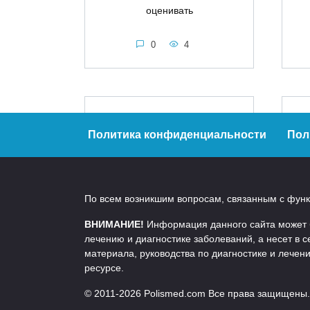
оценивать
0
4
Ремонт ДНК как
В
средство замедления
н
Политика конфиденциальности
Пол
старения организма
Каждый день в клетках
человека происходит
С
По всем возникшим вопросам, связанным с функц
множество
ВНИМАНИЕ!
Информация данного сайта может бы
0
4
лечению и диагностике заболеваний, а несет в
материала, руководства по диагностике и лече
ресурсе.
© 2011-2026 Polismed.com Все права защищены.