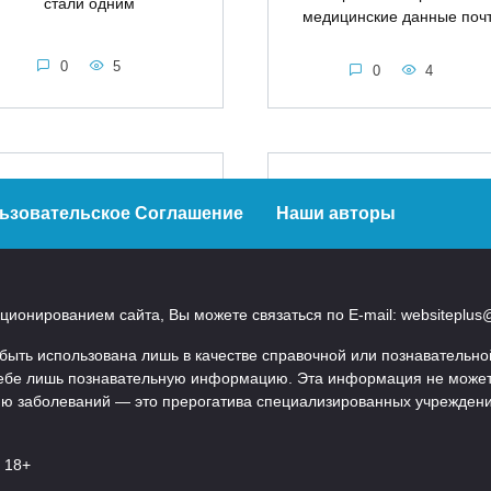
стали одним
медицинские данные поч
0
5
0
4
Создан новый
 России представлен
препарат от маляр
овый метод лечения
ьзовательское Соглашение
Наши авторы
с одной дозой дл
сложных ран
полного излечени
Исследователи из
еченовского университета
Малярия является одной 
ионированием сайта, Вы можете связаться по E-mail: websiteplus
разработали
самых опасных болезней 
ть использована лишь в качестве справочной или познавательной.
0
5
0
4
 себе лишь познавательную информацию. Эта информация не может 
нию заболеваний — это прерогатива специализированных учрежден
 18+