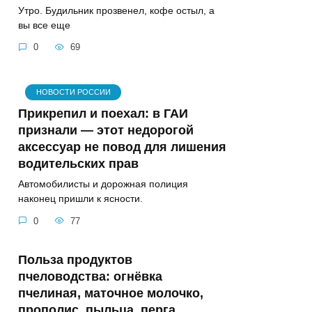
Утро. Будильник прозвенел, кофе остыл, а
вы все еще
0
69
НОВОСТИ РОССИИ
Прикрепил и поехал: в ГАИ
признали — этот недорогой
аксессуар не повод для лишения
водительских прав
Автомобилисты и дорожная полиция
наконец пришли к ясности.
0
77
Польза продуктов
пчеловодства: огнёвка
пчелиная, маточное молочко,
прополис, пыльца, перга,