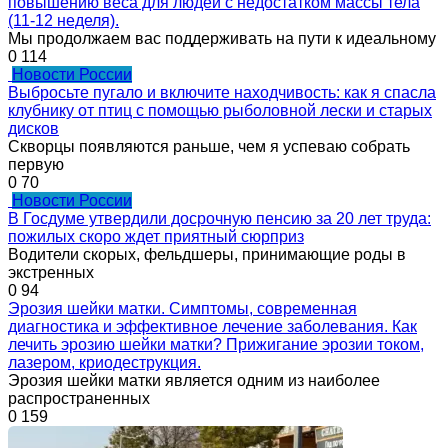
повышению веса для людей с недостатком массы тела
(11-12 неделя).
Мы продолжаем вас поддерживать на пути к идеальному
0
114
Новости России
Выбросьте пугало и включите находчивость: как я спасла
клубнику от птиц с помощью рыболовной лески и старых
дисков
Скворцы появляются раньше, чем я успеваю собрать
первую
0
70
Новости России
В Госдуме утвердили досрочную пенсию за 20 лет труда:
пожилых скоро ждет приятный сюрприз
Водители скорых, фельдшеры, принимающие роды в
экстренных
0
94
Эрозия шейки матки. Симптомы, современная
диагностика и эффективное лечение заболевания. Как
лечить эрозию шейки матки? Прижигание эрозии током,
лазером, криодеструкция.
Эрозия шейки матки является одним из наиболее
распространенных
0
159