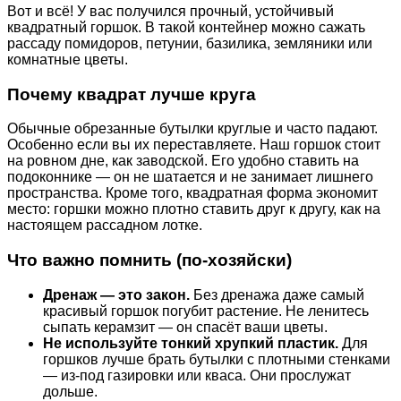
Вот и всё! У вас получился прочный, устойчивый
квадратный горшок. В такой контейнер можно сажать
рассаду помидоров, петунии, базилика, земляники или
комнатные цветы.
Почему квадрат лучше круга
Обычные обрезанные бутылки круглые и часто падают.
Особенно если вы их переставляете. Наш горшок стоит
на ровном дне, как заводской. Его удобно ставить на
подоконнике — он не шатается и не занимает лишнего
пространства. Кроме того, квадратная форма экономит
место: горшки можно плотно ставить друг к другу, как на
настоящем рассадном лотке.
Что важно помнить (по-хозяйски)
Дренаж — это закон.
Без дренажа даже самый
красивый горшок погубит растение. Не ленитесь
сыпать керамзит — он спасёт ваши цветы.
Не используйте тонкий хрупкий пластик.
Для
горшков лучше брать бутылки с плотными стенками
— из-под газировки или кваса. Они прослужат
дольше.