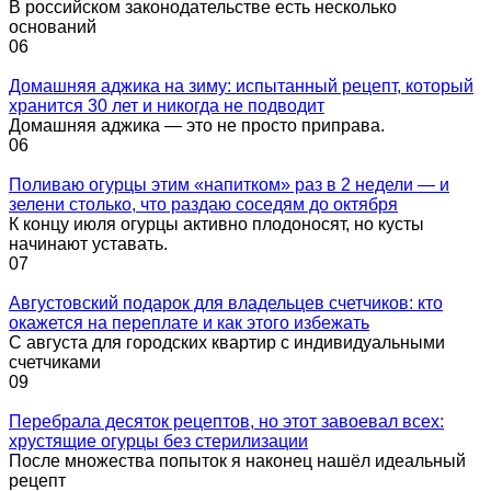
В российском законодательстве есть несколько
оснований
0
6
Домашняя аджика на зиму: испытанный рецепт, который
хранится 30 лет и никогда не подводит
Домашняя аджика — это не просто приправа.
0
6
Поливаю огурцы этим «напитком» раз в 2 недели — и
зелени столько, что раздаю соседям до октября
К концу июля огурцы активно плодоносят, но кусты
начинают уставать.
0
7
Августовский подарок для владельцев счетчиков: кто
окажется на переплате и как этого избежать
С августа для городских квартир с индивидуальными
счетчиками
0
9
Перебрала десяток рецептов, но этот завоевал всех:
хрустящие огурцы без стерилизации
После множества попыток я наконец нашёл идеальный
рецепт