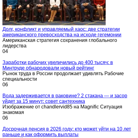
Долг, конфликт и управляемый хаос: две стратегии
американского превосходства на исходе гегемонии
Американская стратегия сохранения глобального
лидерства
0
4
Заработки рабочих увеличились до 400 тысяч: в
Минтруде обнародовали новый рейтинг
Рынок труда в России продолжает удивлять Рабочие
специальности
0
6
Вода задерживается в раковине? 2 стакана — и засор
уйдет за 15 минут: совет сантехника
Изображение от chandlervid85 на Magnific Ситуация
знакомая
0
6
Досрочная пенсия в 2026 году: кто может уйти на 10 лет
раньше и как оформить выплаты