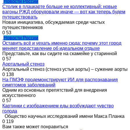
Новости России
Столик в плацкарте больше не коллективный: новые
вагоны РЖД оборудовали иначе — вот как теперь будем
путешествовать
Новая инициатива, обсуждаемая среди частых
путешественников
0
53
Новости России
Оставить всё и уехать именно сюда: почему этот город
меняет представление об идеальном отдыхе
Представьте, как вы сидите на скамейке у старинной
0
57
Аортальный стеноз
Аортальный стеноз (стеноз устья аорты) – сужение аорты
0
138
На ПМЭФ продемонстрируют ИИ для распознавания
симптомов заболеваний
Одним из основных препятствий для внедрения
искусственного
0
57
Картинки с изображением еды возбуждают чувство
голода
Общество научных исследований имени Макса Планка
0
119
Вам также может понравиться