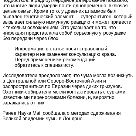
подростков, а радиоуглеродное датирование показало,
что многие люди умерли почти одновременно, включая
целые семьи. Кроме того, у древних штаммов был
выявлен генетический элемент — суперантиген, который
вызывает сильную иммунную реакцию и может привести
к тяжелым осложнениям. Это указывает на то, что
инфекция представляла собой серьезную угрозу даже
без передачи через блох.
Информация в статье носит справочный
характер и не заменяет консультацию врача.
Перед применением рекомендаций
обратитесь к специалисту.
Исследователи предполагают, что чума могла возникнуть
в Центральной или Северо-Восточной Азии и
распространиться по Евразии через диких грызунов.
Охотники-собиратели могли контактировать с сурками,
известными переносчиками болезни, и, вероятно,
заражались от них.
Ранее Наука Mail сообщала о методах сдерживания
Великой эпидемии чумы в Лондоне.