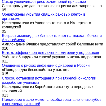
Сахар увеличивает риск осложнений при астме
С сахаром уже давно связывают риски для здоровья, но
0
5
Обнаружены укрытия спящих раковых клеток в
организме
Исследователи из Университетского и Имперского
колледжей
0
5
Возраст амилоидных бляшек влияет на тяжесть болезни
Альцгеймера
Амилоидные бляшки представляют собой белковые нити
0
10
Ботокс эффективен для лечения мигрени у подростков
Учёные обнаружили способ улучшить жизнь подростков
0
11
Онищенко о рисках инфекции с диареей в России
«Поводов для беспокойства у нас нет.
0
15
Способ остановки истощения при тяжелой онкологии
разработан учеными
Исследователи из Корейского института передовых
технологий
0
13
Пальмовое масло может способствовать лечению зубов
и регенерации костей