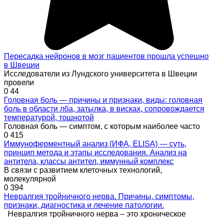
Пересадка нейронов в мозг пациентов прошла успешно
в Швеции
Исследователи из Лундского университета в Швеции
провели
0
44
Головная боль — причины и признаки, виды: головная
боль в области лба, затылка, в висках, сопровождается
температурой, тошнотой
Головная боль — симптом, с которым наиболее часто
0
415
Иммуноферментный анализ (ИФА, ELISA) — суть,
принцип метода и этапы исследования. Анализ на
антитела, классы антител, иммунный комплекс
В связи с развитием клеточных технологий,
молекулярной
0
394
Невралгия тройничного нерва. Причины, симптомы,
признаки, диагностика и лечение патологии.
Невралгия тройничного нерва – это хроническое