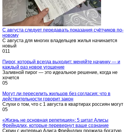
С августа следует передавать показания счётчиков по-
новому
С августа для многих владельцев жилья начинается
новый
0
11
Пирог, который всегда выходит: меняйте начинку — и
каждый раз новое угощение
Заливной пирог — это идеальное решение, когда не
хочется
0
5
Могут ли переселить жильцов без согласия: что в
действительности говорит закон
Слухи о том, что с 1 августа в квартирах россиян могут
0
5
«Жизнь не основная репетиция»: 5 цитат Алисы
Фрейндлих, которые перевернут ваше сознание
Скрин с интервью Алиса Фрейндлих прожила богатую