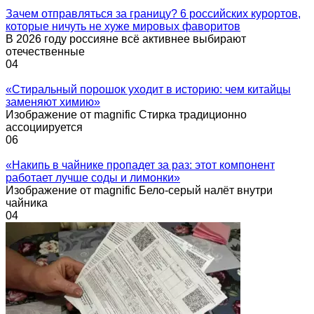
Зачем отправляться за границу? 6 российских курортов,
которые ничуть не хуже мировых фаворитов
В 2026 году россияне всё активнее выбирают
отечественные
0
4
«Стиральный порошок уходит в историю: чем китайцы
заменяют химию»
Изображение от magnific Стирка традиционно
ассоциируется
0
6
«Накипь в чайнике пропадет за раз: этот компонент
работает лучше соды и лимонки»
Изображение от magnific Бело-серый налёт внутри
чайника
0
4