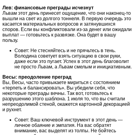
Лев: финансовые преграды исчезнут
Львам этот день принесет ощущение, что они наконец-то
вышли на свет из долгого тоннеля. В первую очередь это
касается материальных вопросов и затянувшихся
споров. Если вы конфликтовали из-за денег или ожидали
выплат — готовьтесь к развязке. Она будет в вашу
пользу.
Совет: Не стесняйтесь и не прячьтесь в тень.
Володина советует взять ситуацию в свои руки,
даже если это пугает. Успех в этот день благоволит
не просто Львам, а Львам смелым и инициативным.
Весы: преодоление преград
Вы, Весы, часто привыкаете мириться с состоянием
«терпеть и балансировать». Вы убедили себя, что
некоторые преграды вечны. Так вот, готовьтесь к
разрушению этого шаблона. 1 июля то, что вы считали
непреодолимой стеной, окажется картонной декорацией
и рухнет.
Совет: Ваш ключевой инструмент в этот день —
личное обаяние и эмпатия. На вас обратят
внимание, вас выделят из толпы. Не бойтесь