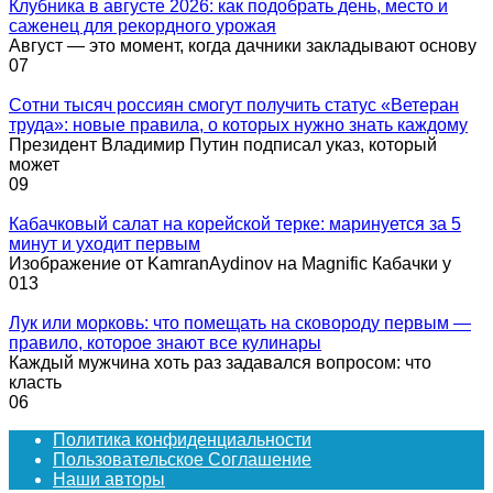
Клубника в августе 2026: как подобрать день, место и
саженец для рекордного урожая
Август — это момент, когда дачники закладывают основу
0
7
Сотни тысяч россиян смогут получить статус «Ветеран
труда»: новые правила, о которых нужно знать каждому
Президент Владимир Путин подписал указ, который
может
0
9
Кабачковый салат на корейской терке: маринуется за 5
минут и уходит первым
Изображение от KamranAydinov на Magnific Кабачки у
0
13
Лук или морковь: что помещать на сковороду первым —
правило, которое знают все кулинары
Каждый мужчина хоть раз задавался вопросом: что
класть
0
6
Политика конфиденциальности
Пользовательское Соглашение
Наши авторы