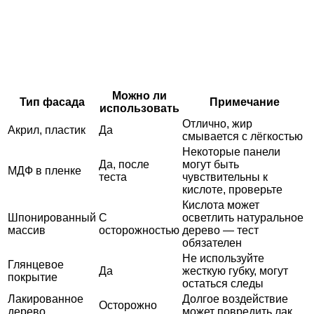
Можно ли
Тип фасада
Примечание
использовать
Отлично, жир
Акрил, пластик
Да
смывается с лёгкостью
Некоторые панели
Да, после
могут быть
МДФ в пленке
теста
чувствительны к
кислоте, проверьте
Кислота может
Шпонированный
С
осветлить натуральное
массив
осторожностью
дерево — тест
обязателен
Не используйте
Глянцевое
Да
жесткую губку, могут
покрытие
остаться следы
Лакированное
Долгое воздействие
Осторожно
дерево
может повредить лак