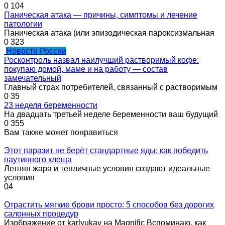
0
104
Паническая атака — причины, симптомы и лечение
патологии
Паническая атака (или эпизодическая пароксизмальная
0
323
Новости России
Росконтроль назвал наилучший растворимый кофе:
покупаю домой, маме и на работу — состав
замечательный
Главный страх потребителей, связанный с растворимым
0
35
23 неделя беременности
На двадцать третьей неделе беременности ваш будущий
0
355
Вам также может понравиться
Этот паразит не берёт стандартные яды: как победить
паутинного клеща
Летняя жара и тепличные условия создают идеальные
условия
0
4
Отрастить мягкие брови просто: 5 способов без дорогих
салонных процедур
Изображение от karlyukav на Magnific Вспоминаю, как