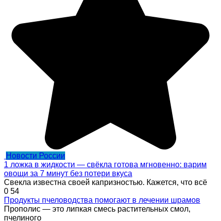
Новости России
1 ложка в жидкости — свёкла готова мгновенно: варим
овощи за 7 минут без потери вкуса
Свекла известна своей капризностью. Кажется, что всё
0
54
Продукты пчеловодства помогают в лечении шрамов
Прополис — это липкая смесь растительных смол,
пчелиного