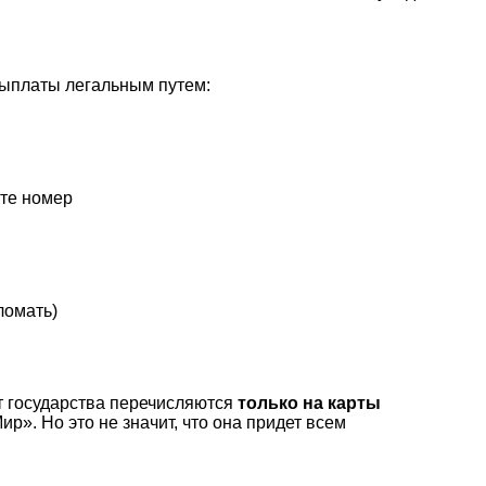
выплаты легальным путем:
йте номер
ломать)
от государства перечисляются
только на карты
р». Но это не значит, что она придет всем