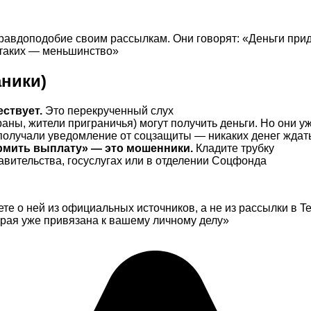
равдоподобие своим рассылкам. Они говорят: «Деньги прид
А таких — меньшинство»
аники)
ствует.
Это перекрученный слух
ны, жители приграничья) могут получить деньги. Но они у
получали уведомление от соцзащиты — никаких денег ждать
рмить выплату» — это мошенники.
Кладите трубку
авительства, госуслугах или в отделении Соцфонда
е о ней из официальных источников, а не из рассылки в Te
торая уже привязана к вашему личному делу»