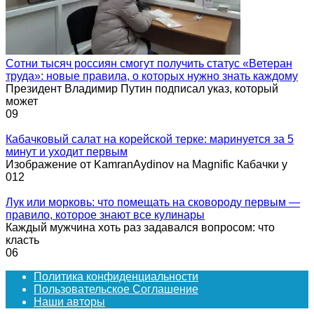
Сотни тысяч россиян смогут получить статус «Ветеран
труда»: новые правила, о которых нужно знать каждому
Президент Владимир Путин подписал указ, который
может
0
9
Кабачковый салат на корейской терке: маринуется за 5
минут и уходит первым
Изображение от KamranAydinov на Magnific Кабачки у
0
12
Лук или морковь: что помещать на сковороду первым —
правило, которое знают все кулинары
Каждый мужчина хоть раз задавался вопросом: что
класть
0
6
Политика конфиденциальности
Пользовательское Соглашение
Наши авторы