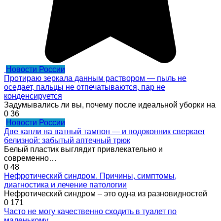
Новости России
Протираю зеркала данным раствором — пыль не
оседает, пальцы не отпечатываются, пар не
конденсируется
Задумывались ли вы, почему после идеальной уборки на
0
36
Новости России
Две капли на ватный тампон — и подоконник сверкает
белизной: забытый аптечный трюк
Белый пластик выглядит привлекательно и
современно…
0
48
Нефротический синдром. Причины, симптомы,
диагностика и лечение патологии
Нефротический синдром – это одна из разновидностей
0
171
Часто не могу качественно сходить в туалет по
маленькому