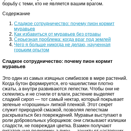
борьбу с теми, кто не является вашим врагом.
Содержание
Сладкое сотрудничество: почему пион кормит
муравьев
Как избавиться от муравьев без отравы
Серьезная проблема: когда враг под землей
Чего я больше никогда не делаю, наученная
горьким опытом
Сладкое сотрудничество: почему пион кормит
муравьев
Это один из самых изящных симбиозов в мире растений.
Когда бутон формируется, его чашелистики плотно
сжаты, а внутри развиваются лепестки. Чтобы они не
склеились и не сгнили от влаги, растение выделяет
сладкий сироп — тот самый нектар, который покрывает
зеленые «горошины» липкой пленкой. Этот секрет
служит природной смазкой, позволяя лепесткам
раскрываться без повреждений. Муравьи выступают в
роли добровольных уборщиков: они слизывают излишки
сладости, не повреждая цветка. Взамен получают
питательную подкормку, а пион — защиту от настоящих