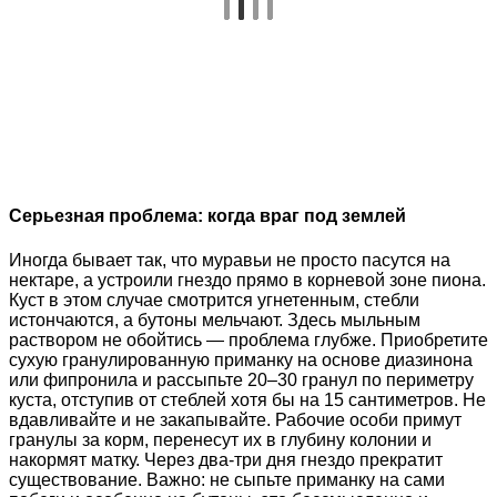
Серьезная проблема: когда враг под землей
Иногда бывает так, что муравьи не просто пасутся на
нектаре, а устроили гнездо прямо в корневой зоне пиона.
Куст в этом случае смотрится угнетенным, стебли
истончаются, а бутоны мельчают. Здесь мыльным
раствором не обойтись — проблема глубже. Приобретите
сухую гранулированную приманку на основе диазинона
или фипронила и рассыпьте 20–30 гранул по периметру
куста, отступив от стеблей хотя бы на 15 сантиметров. Не
вдавливайте и не закапывайте. Рабочие особи примут
гранулы за корм, перенесут их в глубину колонии и
накормят матку. Через два-три дня гнездо прекратит
существование. Важно: не сыпьте приманку на сами