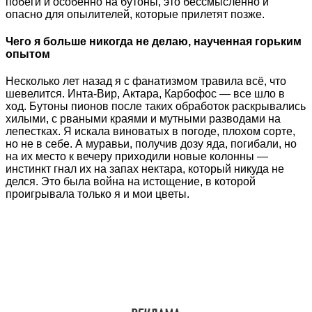
побеги и особенно на бутоны, это бессмысленно и
опасно для опылителей, которые прилетят позже.
Чего я больше никогда не делаю, наученная горьким
опытом
Несколько лет назад я с фанатизмом травила всё, что
шевелится. Инта-Вир, Актара, Карбофос — все шло в
ход. Бутоны пионов после таких обработок раскрывались
хилыми, с рваными краями и мутными разводами на
лепестках. Я искала виноватых в погоде, плохом сорте,
но не в себе. А муравьи, получив дозу яда, погибали, но
на их место к вечеру приходили новые колонны —
инстинкт гнал их на запах нектара, который никуда не
делся. Это была война на истощение, в которой
проигрывала только я и мои цветы.