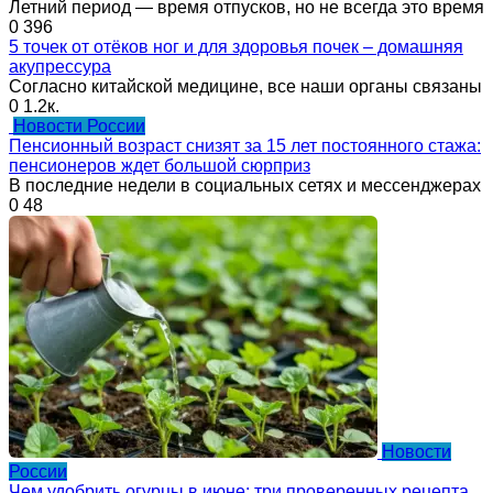
Летний период — время отпусков, но не всегда это время
0
396
5 точек от отёков ног и для здоровья почек – домашняя
акупрессура
Согласно китайской медицине, все наши органы связаны
0
1.2к.
Новости России
Пенсионный возраст снизят за 15 лет постоянного стажа:
пенсионеров ждет большой сюрприз
В последние недели в социальных сетях и мессенджерах
0
48
Новости
России
Чем удобрить огурцы в июне: три проверенных рецепта