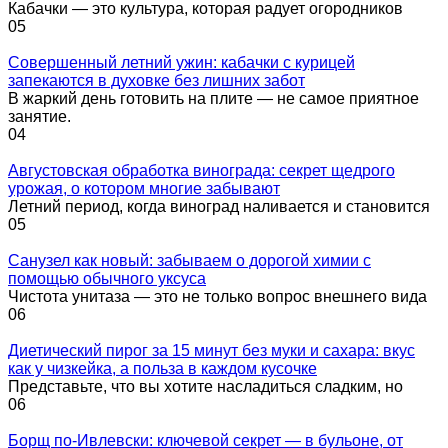
Кабачки — это культура, которая радует огородников
0
5
Совершенный летний ужин: кабачки с курицей
запекаются в духовке без лишних забот
В жаркий день готовить на плите — не самое приятное
занятие.
0
4
Августовская обработка винограда: секрет щедрого
урожая, о котором многие забывают
Летний период, когда виноград наливается и становится
0
5
Санузел как новый: забываем о дорогой химии с
помощью обычного уксуса
Чистота унитаза — это не только вопрос внешнего вида
0
6
Диетический пирог за 15 минут без муки и сахара: вкус
как у чизкейка, а польза в каждом кусочке
Представьте, что вы хотите насладиться сладким, но
0
6
Борщ по-Ивлевски: ключевой секрет — в бульоне, от