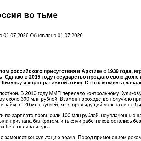
оссия во тьме
о
01.07.2026
Обновлено
01.07.2026
ом российского присутствия в Арктике с 1939 года, и
 Однако в 2015 году государство продало свою долю в
бизнесу и корпоративной этике. С того момента начал
лостной. В 2013 году ММП передало контрольному Куликов
му около 390 млн рублей. Взамен пароходство получило пра
 займ в 120 млн рублей, хотя предыдущий долг так и не бы
ги по зарплате превысили 100 млн рублей, неуплаченные н
ыла признана банкротом, и тысячи работников остались без
х без топлива и еды.
не заменяет консультацию врача. Перед применением реком