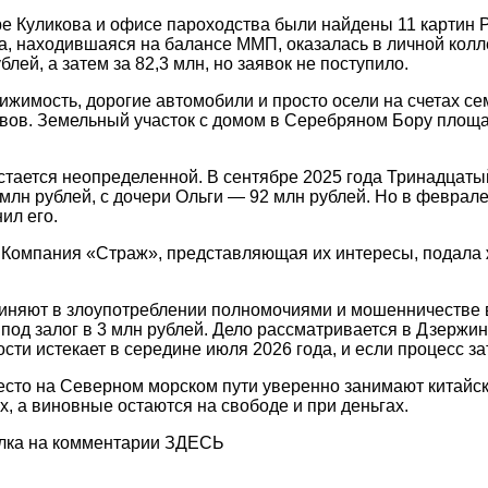
ре Куликова и офисе пароходства были найдены 11 картин Р
а, находившаяся на балансе ММП, оказалась в личной колле
лей, а затем за 82,3 млн, но заявок не поступило.
жимость, дорогие автомобили и просто осели на счетах се
ов. Земельный участок с домом в Серебряном Бору площадью
стается неопределенной. В сентябре 2025 года Тринадцат
млн рублей, с дочери Ольги — 92 млн рублей. Но в феврал
ил его.
 Компания «Страж», представляющая их интересы, подала ж
иняют в злоупотреблении полномочиями и мошенничестве в
под залог в 3 млн рублей. Дело рассматривается в Дзержин
сти истекает в середине июля 2026 года, и если процесс за
сто на Северном морском пути уверенно занимают китайски
х, а виновные остаются на свободе и при деньгах.
ылка на комментарии ЗДЕСЬ