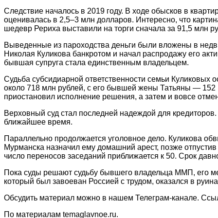
Следствие началось в 2019 году. В ходе обысков в кварти
оценивалась в 2,5–3 млн долларов. Интересно, что картин
шедевр Рериха выставили на торги сначала за 91,5 млн руб
Выведенные из пароходства деньги были вложены в недви
Николая Куликова банкротом и начал распродажу его актив
бывшая супруга стала единственным владельцем.
Судьба субсидиарной ответственности семьи Куликовых о
около 718 млн рублей, с его бывшей жены Татьяны — 152 
приостановил исполнение решения, а затем и вовсе отмен
Верховный суд стал последней надеждой для кредиторов.
ближайшее время.
Параллельно продолжается уголовное дело. Куликова обв
Мурманска назначил ему домашний арест, позже отпустив 
число переносов заседаний приближается к 50. Срок давно
Пока суды решают судьбу бывшего владельца ММП, его ме
который был завоеван Россией с трудом, оказался в руина
Обсудить материал можно в нашем Телеграм-канале. Сс
По материалам temaglavnoe.ru.