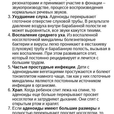
резонаторами и принимают участие в фонации –
звукопроизводстве, процессе воспроизведения
нормальных речевых звуков.
Ухудшение слуха
. Аденоиды перекрывают
глоточное отверстие слуховой трубы. В результате
давление воздуха внутри барабанной полости не
может выровняться, все звуки кажутся тихими.
Воспаление среднего уха
. Из воспаленной
носоглоточной миндалины болезнетворные
бактерии и вирусы легко проникают в евстахиеву
(слуховую) трубу и барабанную полость, вызывая в
них воспаление. При этом развивается отит,
который постоянно рецидивирует и лечится с
большим трудом.
Частые простудные инфекции
. Дети с
аденоидными вегетациями простужаются и болеют
тонзиллитом намного чаще, так как у них глоточные
миндалины являются постоянным источником
инфекции в организме.
Храп
. Когда ребенок спит лежа на спине, то
аденоиды еще больше перекрывают просвет
носоглотки и затрудняют дыхание. Они спят с
открытым ртом и храпят.
Если
аденоиды имеют большие размеры
и
полностью перекрывают просвет носоглотки, то