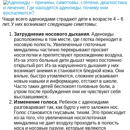
Чаще всего аденоидами страдают дети в возрасте 4 – 6
лет. У них возникают следующие симптомы:
Затруднение носового дыхания
. Аденоиды
расположены в том месте, где глотка переходит в
носовую полость. Увеличенные глоточные
миндалины частично перекрывают просвет
носоглотки и препятствуют прохождению воздуха.
Из-за этого больные дети дышат через постоянно
открытый рот. Из-за нарушенного дыхания у них
возникает анемия и становится бледной кожа. Они
вялые, быстро утомляются, сложнее усваивают
новые навыки и информацию, отстают в школе.
Часто таких детей беспокоят головные боли, а
утром после пробуждения они не чувствуют себя
выспавшимися.
Изменение голоса
. Ребенок с аденоидами
разговаривает так, как будто у него заложен нос.
Голос становится гнусавым, тихим. Это происходит
из-за того, что увеличенная носоглоточная
миндалина не дает воздуху проходить в полость
носа и носовые пазухи, которые являются