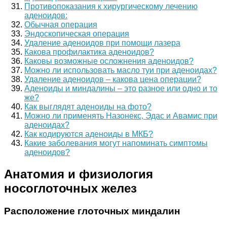
Противопоказания к хирургическому лечению
аденоидов:
Обычная операция
Эндоскопическая операция
Удаление аденоидов при помощи лазера
Какова профилактика аденоидов?
Каковы возможные осложнения аденоидов?
Можно ли использовать масло туи при аденоидах?
Удаление аденоидов – какова цена операции?
Аденоиды и миндалины – это разное или одно и то
же?
Как выглядят аденоиды на фото?
Можно ли применять Назонекс, Эдас и Авамис при
аденоидах?
Как кодируются аденоиды в МКБ?
Какие заболевания могут напоминать симптомы
аденоидов?
Анатомия и физиология
носоглоточных желез
Расположение глоточных миндалин