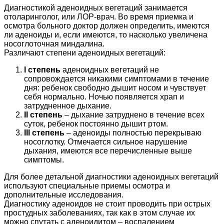
Диагностикой аденоидных вегетаций занимается
отоларинголог, или ЛОР-врач. Во время приемка и
осмотра больного доктор должен определить, имеются
ли аденоиды и, если имеются, то насколько увеличена
носоглоточная миндалина.
Различают степени аденоидных вегетаций:
I степень
аденоидных вегетаций не
сопровождается никакими симптомами в течение
дня: ребенок свободно дышит носом и чувствует
себя нормально. Ночью появляется храп и
затрудненное дыхание.
II степень
– дыхание затруднено в течение всех
суток, ребенок постоянно дышит ртом.
III степень
– аденоиды полностью перекрываю
носоглотку. Отмечается сильное нарушение
дыхания, имеются все перечисленные выше
симптомы.
Для более детальной диагностики аденоидных вегетаций
используют специальные приемы осмотра и
дополнительные исследования.
Диагностику аденоидов не стоит проводить при острых
простудных заболеваниях, так как в этом случае их
можно спутать с аденоидитом – воспалением