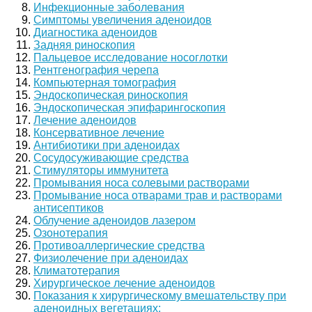
Инфекционные заболевания
Симптомы увеличения аденоидов
Диагностика аденоидов
Задняя риноскопия
Пальцевое исследование носоглотки
Рентгенография черепа
Компьютерная томография
Эндоскопическая риноскопия
Эндоскопическая эпифарингоскопия
Лечение аденоидов
Консервативное лечение
Антибиотики при аденоидах
Сосудосуживающие средства
Стимуляторы иммунитета
Промывания носа солевыми растворами
Промывание носа отварами трав и растворами
антисептиков
Облучение аденоидов лазером
Озонотерапия
Противоаллергические средства
Физиолечение при аденоидах
Климатотерапия
Хирургическое лечение аденоидов
Показания к хирургическому вмешательству при
аденоидных вегетациях: