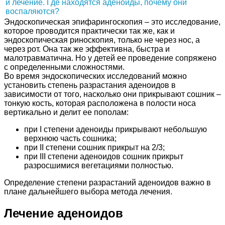
Эндоскопическая эпифарингоскопия – это исследование,
которое проводится практически так же, как и
эндоскопическая риноскопия, только не через нос, а
через рот. Она так же эффективна, быстра и
малотравматична. Но у детей ее проведение сопряжено
с определенными сложностями.
Во время эндоскопических исследований можно
установить степень разрастания аденоидов в
зависимости от того, насколько они прикрывают сошник –
тонкую кость, которая расположена в полости носа
вертикально и делит ее пополам:
при I степени аденоиды прикрывают небольшую
верхнюю часть сошника;
при II степени сошник прикрыт на 2/3;
при III степени аденоидов сошник прикрыт
разросшимися вегетациями полностью.
Определение степени разрастаний аденоидов важно в
плане дальнейшего выбора метода лечения.
Лечение аденоидов