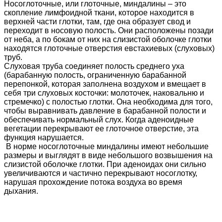
Носоглоточные, или глоточные, миндалины – это
скопление лимфоидной ткани, которое находится в
верхней части глотки, там, где она образует свод и
переходит в носовую полость. Они расположены позади
от неба, а по бокам от них на слизистой оболочке глотки
находятся глоточные отверстия евстахиевых (слуховых)
труб.
Слуховая труба соединяет полость среднего уха
(барабанную полость, ограниченную барабанной
перепонкой, которая заполнена воздухом и вмещает в
себя три слуховых косточки: молоточек, наковальню и
стремечко) с полостью глотки. Она необходима для того,
чтобы выравнивать давление в барабанной полости и
обеспечивать нормальный слух. Когда аденоидные
вегетации перекрывают ее глоточное отверстие, эта
функция нарушается.
В норме носоглоточные миндалины имеют небольшие
размеры и выглядят в виде небольшого возвышения на
слизистой оболочке глотки. При аденоидах они сильно
увеличиваются и частично перекрывают носоглотку,
нарушая прохождение потока воздуха во время
дыхания.