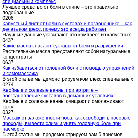
специальный комплекс
Лучшее средство от боли в спине – это правильно
подобранные
0
206
Капустный лист от боли в суставах и позвоночнике – как
делать компресс, почему это всегда работает
Научные данные указывают, что компресс из капустных
0
437
Какие масла спасают суставы от боли и разрушения
Растительные масла представляют собой натуральные
концентраты
0
637
Как избавиться от головной боли с помощью упражнений
и самомассажа
В этой статье мы демонстрируем комплекс специальных
0
274
Хвойные и солевые ванны при артрите –
восстановление суставов в домашних условиях
Хвойные и солевые ванны очищают и омолаживают
кожу
0
327
Массаж от заложенности носа: как освободить носовые
проходы, вывести слизь и унять головную боль при
насморке
В этой статье мы продемонстрируем вам 5 приемов