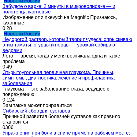
Новости России
Забудьте о варке: 2 минуты в микроволновке — и
полотенца как новые
Изображение от zinkevych на Magnific Признаюсь,
кухонные
0
28
Новости России
Недорогой раствор, который творит чудеса: опрыскиваю
этим томаты, огурцы и перцы — урожай собираю
вёдрами
Лето — время, когда у меня возникала одна и та же
проблема
0
49
Открытоугольная первичная глаукома. Причины,
симптомы, диагностика, лечение и профилактика
заболевания
Глаукома — это заболевание глаза, ведущее к
повреждению
0
124
Вам также может понравиться
Сибирский сбор для суставов
Причиной развития болезней суставов как правило
становится
0
306
Упражнения при боли в спине прямо на рабочем месте: