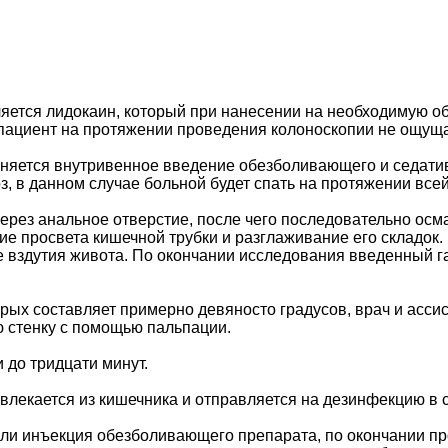
ется лидокаин, который при нанесении на необходимую о
 пациент на протяжении проведения колоноскопии не ощуща
няется внутривенное введение обезболивающего и седатив
з, в данном случае больной будет спать на протяжении все
ерез анальное отверстие, после чего последовательно осм
 просвета кишечной трубки и разглаживание его складок. Э
е вздутия живота. По окончании исследования введенный г
торых составляет примерно девяносто градусов, врач и асс
 стенку с помощью пальпации.
 до тридцати минут.
влекается из кишечника и отправляется на дезинфекцию в 
или инъекция обезболивающего препарата, по окончании пр