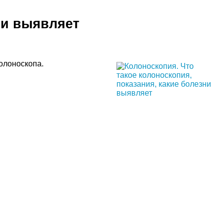
ни выявляет
олоноскопа.