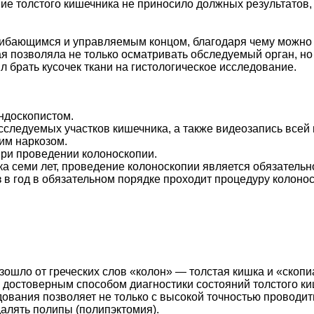
е толстого кишечника не приносило должных результатов,
гибающимся и управляемым концом, благодаря чему можно 
ая позволяла не только осматривать обследуемый орган, н
брать кусочек ткани на гистологическое исследование.
ндоскопистом.
сследуемых участков кишечника, а также видеозапись всей
им наркозом.
ри проведении колоноскопии.
ка семи лет, проведение колоноскопии является обязательн
 в год в обязательном порядке проходит процедуру колонос
ошло от греческих слов «колон» — толстая кишка и «скоп
достоверным способом диагностики состояний толстого ки
ования позволяет не только с высокой точностью проводит
далять полипы (полипэктомия).