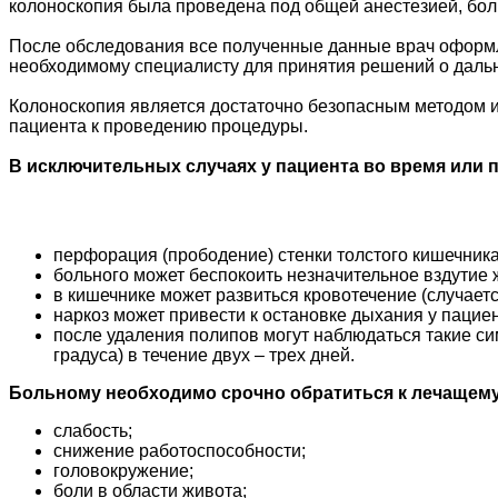
колоноскопия была проведена под общей анестезией, больн
После обследования все полученные данные врач оформля
необходимому специалисту для принятия решений о даль
Колоноскопия является достаточно безопасным методом и
пациента к проведению процедуры.
В исключительных случаях у пациента во время или 
перфорация (прободение) стенки толстого кишечника
больного может беспокоить незначительное вздутие 
в кишечнике может развиться кровотечение (случаетс
наркоз может привести к остановке дыхания у пациен
после удаления полипов могут наблюдаться такие с
градуса) в течение двух – трех дней.
Больному необходимо срочно обратиться к лечащему
слабость;
снижение работоспособности;
головокружение;
боли в области живота;