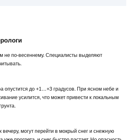
орологи
ем не по-весеннему. Специалисты выделяют
читывать.
а опустится до +1…+3 градусов. При ясном небе и
ивание усилится, что может привести к локальным
грунта.
 вечеру, могут перейти в мокрый снег и снежную
ва уже прогрета, и снег быстро растает. Но опасность