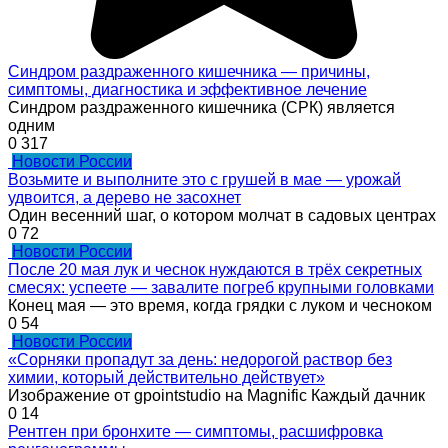
Синдром раздраженного кишечника — причины,
симптомы, диагностика и эффективное лечение
Синдром раздраженного кишечника (СРК) является
одним
0
317
Новости России
Возьмите и выполните это с грушей в мае — урожай
удвоится, а дерево не засохнет
Один весенний шаг, о котором молчат в садовых центрах
0
72
Новости России
После 20 мая лук и чеснок нуждаются в трёх секретных
смесях: успеете — завалите погреб крупными головками
Конец мая — это время, когда грядки с луком и чесноком
0
54
Новости России
«Сорняки пропадут за день: недорогой раствор без
химии, который действительно действует»
Изображение от gpointstudio на Magnific Каждый дачник
0
14
Рентген при бронхите — симптомы, расшифровка