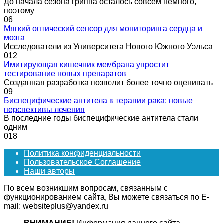
До начала сезона гриппа осталось совсем немного,
поэтому
0
6
Мягкий оптический сенсор для мониторинга сердца и
мозга
Исследователи из Университета Нового Южного Уэльса
0
12
Имитирующая кишечник мембрана упростит
тестирование новых препаратов
Созданная разработка позволит более точно оценивать
0
9
Биспецифические антитела в терапии рака: новые
перспективы лечения
В последние годы биспецифические антитела стали
одним
0
18
Политика конфиденциальности
Пользовательское Соглашение
Наши авторы
По всем возникшим вопросам, связанным с
функционированием сайта, Вы можете связаться по E-
mail: websiteplus@yandex.ru
ВНИМАНИЕ!
Информация данного сайта