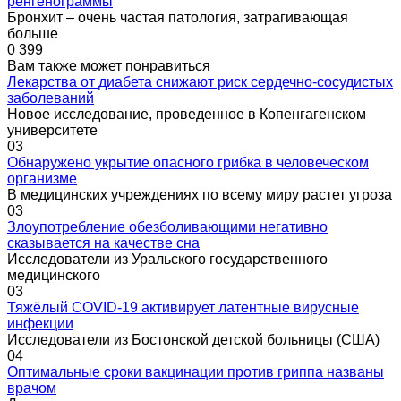
ренгенограммы
Бронхит – очень частая патология, затрагивающая
больше
0
399
Вам также может понравиться
Лекарства от диабета снижают риск сердечно-сосудистых
заболеваний
Новое исследование, проведенное в Копенгагенском
университете
0
3
Обнаружено укрытие опасного грибка в человеческом
организме
В медицинских учреждениях по всему миру растет угроза
0
3
Злоупотребление обезболивающими негативно
сказывается на качестве сна
Исследователи из Уральского государственного
медицинского
0
3
Тяжёлый COVID-19 активирует латентные вирусные
инфекции
Исследователи из Бостонской детской больницы (США)
0
4
Оптимальные сроки вакцинации против гриппа названы
врачом