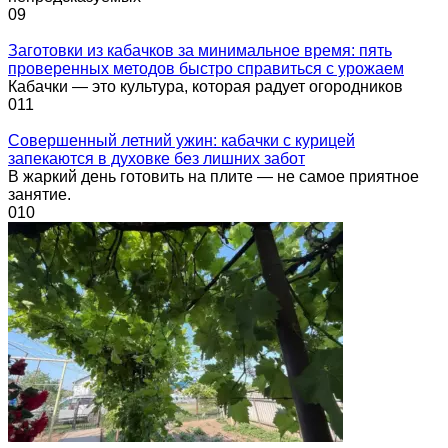
0
9
Заготовки из кабачков за минимальное время: пять
проверенных методов быстро справиться с урожаем
Кабачки — это культура, которая радует огородников
0
11
Совершенный летний ужин: кабачки с курицей
запекаются в духовке без лишних забот
В жаркий день готовить на плите — не самое приятное
занятие.
0
10