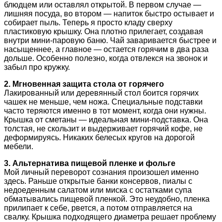
блюдцем или оставлял открытой. В первом случае —
лишняя посуда, во втором — напиток быстро остывает и
собирает пыль. Теперь я просто кладу сверху
пластиковую крышку. Она плотно прилегает, создавая
внутри мини-паровую баню. Чай заваривается быстрее и
насыщеннее, а главное — остается горячим в два раза
дольше. Особенно полезно, когда отвлекся на звонок и
забыл про кружку.
2. Мгновенная защита стола от горячего
Лакированный или деревянный стол боится горячих
чашек не меньше, чем ножа. Специальные подставки
часто теряются именно в тот момент, когда они нужны.
Крышка от сметаны — идеальная мини-подставка. Она
толстая, не скользит и выдерживает горячий кофе, не
деформируясь. Никаких белесых кругов на дорогой
мебели.
3. Альтернатива пищевой пленке и фольге
Мой личный переворот сознания произошел именно
здесь. Раньше открытые банки консервов, пиалы с
недоеденным салатом или миска с остатками супа
обматывались пищевой пленкой. Это неудобно, пленка
прилипает к себе, рвется, а потом отправляется на
свалку. Крышка подходящего диаметра решает проблему