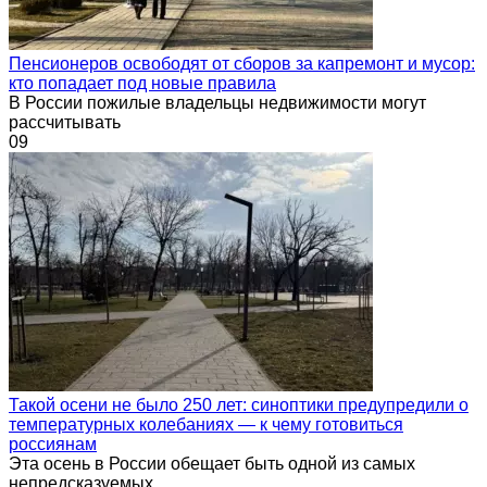
Пенсионеров освободят от сборов за капремонт и мусор:
кто попадает под новые правила
В России пожилые владельцы недвижимости могут
рассчитывать
0
9
Такой осени не было 250 лет: синоптики предупредили о
температурных колебаниях — к чему готовиться
россиянам
Эта осень в России обещает быть одной из самых
непредсказуемых