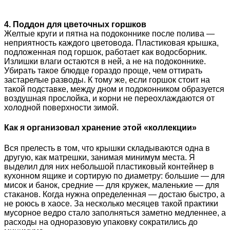
4. Поддон для цветочных горшков
Желтые круги и пятна на подоконнике после полива —
неприятность каждого цветовода. Пластиковая крышка,
подложенная под горшок, работает как водосборник.
Излишки влаги остаются в ней, а не на подоконнике.
Убирать такое блюдце гораздо проще, чем оттирать
застарелые разводы. К тому же, если горшок стоит на
такой подставке, между дном и подоконником образуется
воздушная прослойка, и корни не переохлаждаются от
холодной поверхности зимой.
Как я организовал хранение этой «коллекции»
Вся прелесть в том, что крышки складываются одна в
другую, как матрешки, занимая минимум места. Я
выделил для них небольшой пластиковый контейнер в
кухонном ящике и сортирую по диаметру: большие — для
мисок и банок, средние — для кружек, маленькие — для
стаканов. Когда нужна определенная — достаю быстро, а
не роюсь в хаосе. За несколько месяцев такой практики
мусорное ведро стало заполняться заметно медленнее, а
расходы на одноразовую упаковку сократились до