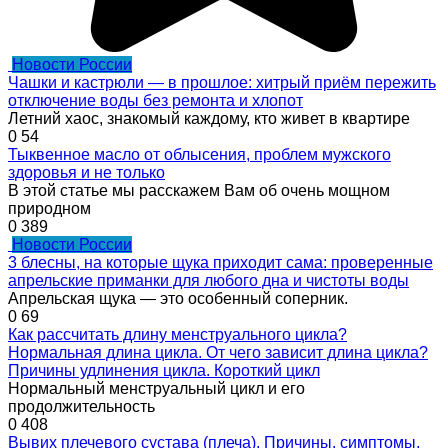
Новости России
Чашки и кастрюли — в прошлое: хитрый приём пережить
отключение воды без ремонта и хлопот
Летний хаос, знакомый каждому, кто живет в квартире
0
54
Тыквенное масло от облысения, проблем мужского
здоровья и не только
В этой статье мы расскажем Вам об очень мощном
природном
0
389
Новости России
3 блесны, на которые щука приходит сама: проверенные
апрельские приманки для любого дна и чистоты воды
Апрельская щука — это особенный соперник.
0
69
Как рассчитать длину менструального цикла?
Нормальная длина цикла. От чего зависит длина цикла?
Причины удлинения цикла. Короткий цикл
Нормальный менструальный цикл и его
продолжительность
0
408
Вывих плечевого сустава (плеча). Причины, симптомы,