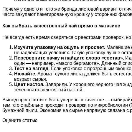
Почему у одного и того же бренда листовой вариант отли
часто закупают пакетированную крошку у сторонних фасов
Как выбрать качественный чай прямо в магазине
Не всегда есть время сверяться с реестрами проверок, но
Изучите упаковку на ощупь и просвет.
Малейшие сл
ненадлежащих условиях. Такую упаковку лучше остав
Переверните пачку и найдите слово «состав».
Иде
один — например, «масло бергамота». Длинный списо
Тест на взгляд.
Если упаковка с прозрачным окошком,
Нюхайте.
Аромат сухого листа должен быть естестве
возраст сырья.
Цвет настоя.
Заварили. У хорошего черного чая жид
зеленовато-золотистый настой.
Вывод прост: хотите быть уверены в качестве — выбирайт
тем, кто стабильно проходит проверки по микробиологии (G
бумажной пыли. Экономия на сырье напрямую связана с 
Оцените статью