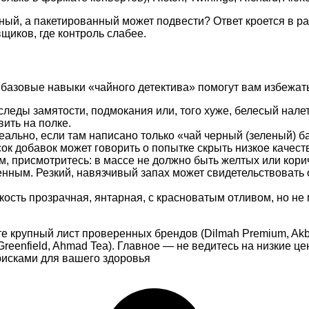
чный, а пакетированный может подвести? Ответ кроется в 
щиков, где контроль слабее.
 базовые навыки «чайного детектива» помогут вам избежать
еды замятости, подмокания или, того хуже, белесый налет 
ить на полке.
ально, если там написано только «чай черный (зеленый) 
к добавок может говорить о попытке скрыть низкое качест
 присмотритесь: в массе не должно быть желтых или коричн
нным. Резкий, навязчивый запах может свидетельствовать 
кость прозрачная, янтарная, с красноватым отливом, но не
е крупный лист проверенных брендов (Dilmah Premium, Akb
reenfield, Ahmad Tea). Главное — не ведитесь на низкие це
рисками для вашего здоровья