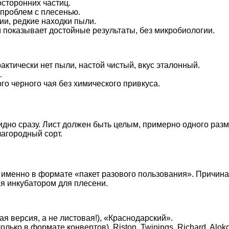
сторонних частиц.
 проблем с плесенью.
и, редкие находки пыли.
показывает достойные результаты, без микробиологии.
актически нет пыли, настой чистый, вкус эталонный.
.
 черного чая без химического привкуса.
дно сразу. Лист должен быть целым, примерно одного разме
агородный сорт.
менно в формате «пакет разового пользования». Причина 
ся инкубатором для плесени.
я версия, а не листовая!), «Краснодарский».
олько в формате конвертов), Riston, Twinings, Richard, Alok