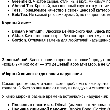
Greenfield.
Чистое сырье, отличный вкус, минимум по
Ahmad Tea.
Крепкий, насыщенный вкус и отсутствие
Tess.
Приемлемое качество в своей ценовой категори
BetaTea.
Не самый рекламируемый, но по проверкам 
Крупный лист:
Dilmah Premium.
Классика цейлонского чая. Здесь пр
Akbar.
Качественное сырье без постороннего мусора
Gordon.
Отличная замена для любителей насыщенного
Зеленый чай.
Здесь правило простое: хороший продукт ви
«кошачьим кормом» — это дешевый ароматизатор, а не бл
«Черный список»: где нашли нарушения
Самое тревожное, что чаще всего проблемы фиксируются и
конверты) быстро впитывают влагу из воздуха и становят
У каких марок в разные времена встречались нарушения:
Плесень в пакетиках:
Dilmah (именно пакетированна
Наличие кишечной палочки:
Brooke Bond, Gordon (т