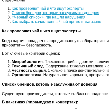
Содержание
Как проверяют чай и что ищут эксперты
Список брендов, которые заслуживают доверия
«Черный список»: где нашли нарушения
Как выбрать качественный чай прямо в магазине
Как проверяют чай и что ищут эксперты
Когда партия попадает в аккредитованную лабораторию, и
приоритет — безопасность.
Вот ключевые критерии оценки:
Микробиология.
Плесневые грибы, дрожжи, наличие
Токсичный след.
Содержание тяжелых металлов и о
Честность сырья.
Сколько в пачке действительно ч
Органолептика.
Натуральность аромата, прозрачност
Список брендов, которые заслуживают доверия
Существуют производители, которые стабильно поддержива
В пакетиках (пирамидках и конвертах):