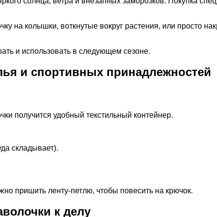
кого солнца, ветра и внезапных заморозков. Покупка спец
у на колышки, воткнутые вокруг растения, или просто накр
рать и использовать в следующем сезоне.
елья и спортивных принадлежностей
очки получится удобный текстильный контейнер.
уда складывает).
жно пришить ленту-петлю, чтобы повесить на крючок.
аволочки к делу