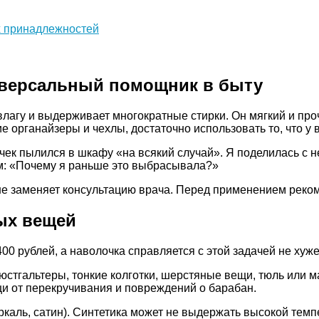
ых принадлежностей
иверсальный помощник в быту
 влагу и выдерживает многократные стирки. Он мягкий и пр
 органайзеры и чехлы, достаточно использовать то, что у в
очек пылился в шкафу «на всякий случай». Я поделилась с н
сом: «Почему я раньше это выбрасывала?»
не заменяет консультацию врача. Перед применением реком
ных вещей
00 рублей, а наволочка справляется с этой задачей не хуже
бюстгальтеры, тонкие колготки, шерстяные вещи, тюль или 
щи от перекручивания и повреждений о барабан.
ркаль, сатин). Синтетика может не выдержать высокой темп