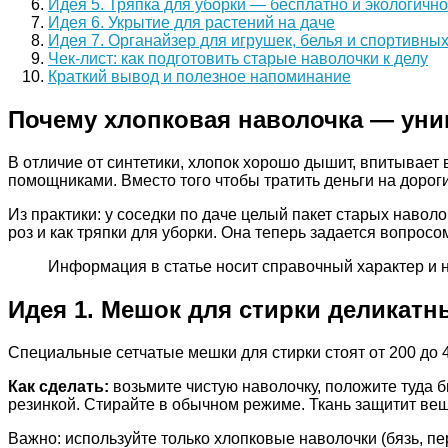
Идея 5. Тряпка для уборки — бесплатно и экологично
Идея 6. Укрытие для растений на даче
Идея 7. Органайзер для игрушек, белья и спортивн
Чек-лист: как подготовить старые наволочки к делу
Краткий вывод и полезное напоминание
Почему хлопковая наволочка — ун
В отличие от синтетики, хлопок хорошо дышит, впитывает
помощниками. Вместо того чтобы тратить деньги на дорогие
Из практики: у соседки по даче целый пакет старых навол
роз и как тряпки для уборки. Она теперь задается вопро
Информация в статье носит справочный характер и 
Идея 1. Мешок для стирки деликат
Специальные сетчатые мешки для стирки стоят от 200 до 4
Как сделать:
возьмите чистую наволочку, положите туда 
резинкой. Стирайте в обычном режиме. Ткань защитит ве
Важно: используйте только хлопковые наволочки (бязь, пе