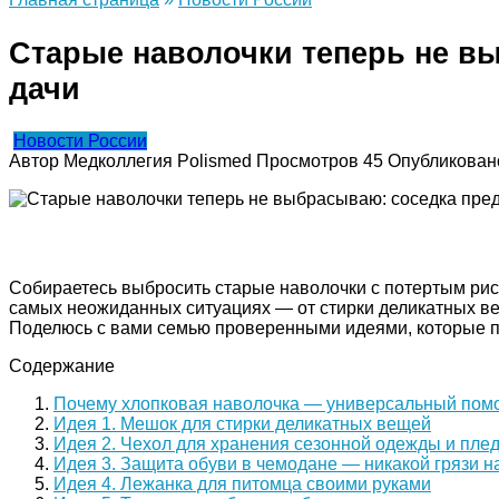
Старые наволочки теперь не в
дачи
Новости России
Автор
Медколлегия Polismed
Просмотров
45
Опубликован
Собираетесь выбросить старые наволочки с потертым рис
самых неожиданных ситуациях — от стирки деликатных вещ
Поделюсь с вами семью проверенными идеями, которые по
Содержание
Почему хлопковая наволочка — универсальный пом
Идея 1. Мешок для стирки деликатных вещей
Идея 2. Чехол для хранения сезонной одежды и пле
Идея 3. Защита обуви в чемодане — никакой грязи н
Идея 4. Лежанка для питомца своими руками