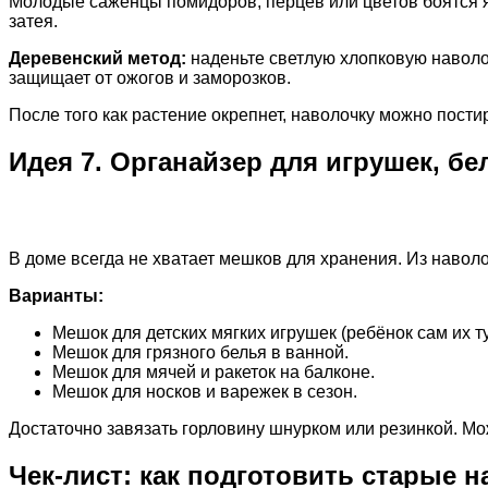
Молодые саженцы помидоров, перцев или цветов боятся яр
затея.
Деревенский метод:
наденьте светлую хлопковую наволочк
защищает от ожогов и заморозков.
После того как растение окрепнет, наволочку можно пости
Идея 7. Органайзер для игрушек, б
В доме всегда не хватает мешков для хранения. Из навол
Варианты:
Мешок для детских мягких игрушек (ребёнок сам их т
Мешок для грязного белья в ванной.
Мешок для мячей и ракеток на балконе.
Мешок для носков и варежек в сезон.
Достаточно завязать горловину шнурком или резинкой. Мо
Чек-лист: как подготовить старые н