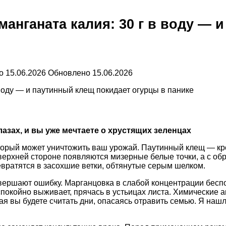
манганата калия: 30 г в воду — 
о
15.06.2026
Обновлено
15.06.2026
лазах, и вы уже мечтаете о хрустящих зеленцах
который может уничтожить ваш урожай. Паутинный клещ — к
верхней стороне появляются мизерные белые точки, а с об
вратятся в засохшие ветки, обтянутые серым шелком.
вершают ошибку. Марганцовка в слабой концентрации беспо
спокойно выживает, прячась в устьицах листа. Химические 
я вы будете считать дни, опасаясь отравить семью. Я наш