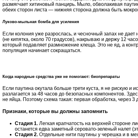
размягчает хитиновый панцирь. Мыло, обволакивая паутин
обеих сторон листа — нижняя сторона должна быть мокрой
Луково-мыльная бомба для усиления
Если колония уже разрослась, и чесночный запах не дает
(не кипятка, около 70 градусов), накрываю и держу 12 ч
который подавляет размножение клеща. Это не яд, а конт
популяция начинает сокращаться.
Когда народные средства уже не помогают: биопрепараты
Если паутина окутала больше трети куста, я не рискую и
разлагается за 48 часов до безопасных компонентов. Здес
не яйца. Поэтому схема такая: первая обработка, через 3
Признаки, которые вы должны запомнить
Стадия 1.
Легкая крапчатость на верхней стороне ли
останется едва заметный серовато-зеленый налет (эт
Стадия 2.
Отдельные нити паутины у черешка и в меж