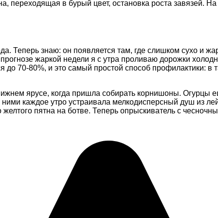
а, переходящая в бурый цвет, остановка роста завязей. На
ода. Теперь знаю: он появляется там, где слишком сухо и ж
 прогнозе жаркой недели я с утра проливаю дорожки холодн
до 70-80%, и это самый простой способ профилактики: в т
нижнем ярусе, когда пришла собирать корнишоны. Огурцы е
у ними каждое утро устраивала мелкодисперсный душ из лей
о желтого пятна на ботве. Теперь опрыскиватель с чесночн