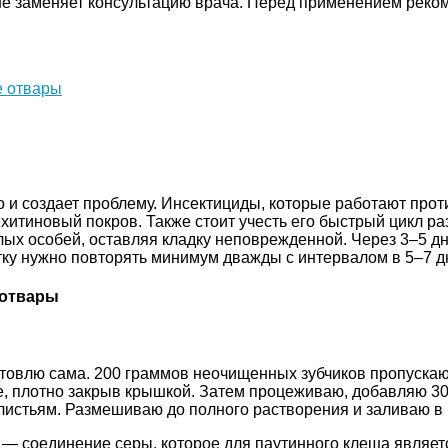
не заменяет консультацию врача. Перед применением реком
е отвары
 и создает проблему. Инсектициды, которые работают проти
тиновый покров. Также стоит учесть его быстрый цикл раз
лых особей, оставляя кладку неповрежденной. Через 3–5 д
тку нужно повторять минимум дважды с интервалом в 5–7 д
 отвары
отовлю сама. 200 граммов неочищенных зубчиков пропускаю
е, плотно закрыв крышкой. Затем процеживаю, добавляю 3
 листьям. Размешиваю до полного растворения и заливаю в
— соединение серы, которое для паутинного клеща являет