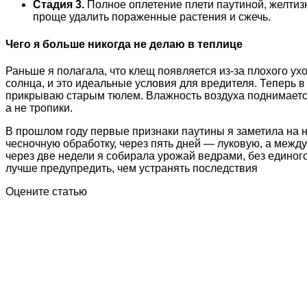
Стадия 3.
Полное оплетение плети паутиной, желтизн
проще удалить пораженные растения и сжечь.
Чего я больше никогда не делаю в теплице
Раньше я полагала, что клещ появляется из-за плохого ух
солнца, и это идеальные условия для вредителя. Теперь в
прикрываю старым тюлем. Влажность воздуха поднимается 
а не тропики.
В прошлом году первые признаки паутины я заметила на 
чесночную обработку, через пять дней — луковую, а межд
через две недели я собирала урожай ведрами, без единог
лучше предупредить, чем устранять последствия
Оцените статью