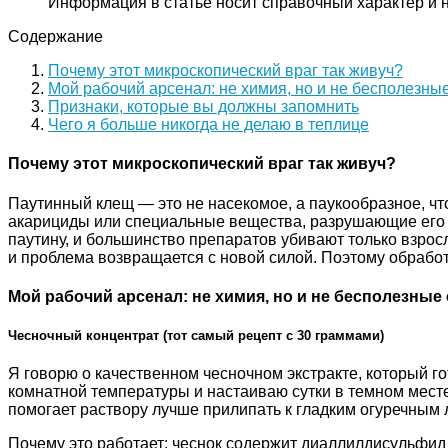
Информация в статье носит справочный характер и 
Содержание
Почему этот микроскопический враг так живуч?
Мой рабочий арсенал: не химия, но и не бесполезны
Признаки, которые вы должны запомнить
Чего я больше никогда не делаю в теплице
Почему этот микроскопический враг так живуч?
Паутинный клещ — это не насекомое, а паукообразное, что
акарициды или специальные вещества, разрушающие его хи
паутину, и большинство препаратов убивают только взрос
и проблема возвращается с новой силой. Поэтому обрабо
Мой рабочий арсенал: не химия, но и не бесполезные
Чесночный концентрат (тот самый рецепт с 30 граммами)
Я говорю о качественном чесночном экстракте, который г
комнатной температуры и настаиваю сутки в темном мест
помогает раствору лучше прилипать к гладким огуречным
Почему это работает: чеснок содержит диаллилдисульфид 