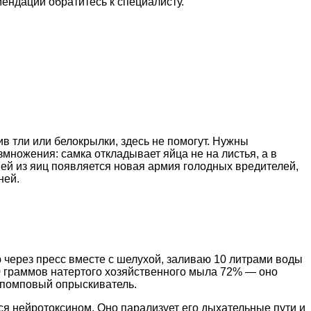
ендаций обратитесь к специалисту.
в тли или белокрылки, здесь не помогут. Нужны
множения: самка откладывает яйца не на листья, а в
ней из яиц появляется новая армия голодных вредителей,
ней.
 через пресс вместе с шелухой, заливаю 10 литрами воды
0 граммов натертого хозяйственного мыла 72% — оно
 помповый опрыскиватель.
ся нейротоксином. Оно парализует его дыхательные пути и