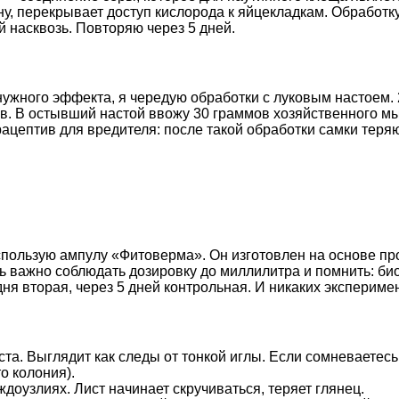
у, перекрывает доступ кислорода к яйцекладкам. Обработку
 насквозь. Повторяю через 5 дней.
 нужного эффекта, я чередую обработки с луковым настоем
асов. В остывший настой ввожу 30 граммов хозяйственного
рацептив для вредителя: после такой обработки самки теря
 использую ампулу «Фитоверма». Он изготовлен на основе п
ь важно соблюдать дозировку до миллилитра и помнить: био
 дня вторая, через 5 дней контрольная. И никаких экспериме
ста. Выглядит как следы от тонкой иглы. Если сомневаетес
о колония).
доузлиях. Лист начинает скручиваться, теряет глянец.