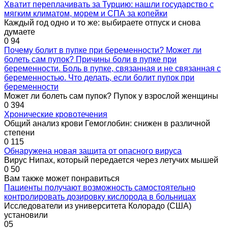
Хватит переплачивать за Турцию: нашли государство с
мягким климатом, морем и СПА за копейки
Каждый год одно и то же: выбираете отпуск и снова
думаете
0
94
Почему болит в пупке при беременности? Может ли
болеть сам пупок? Причины боли в пупке при
беременности. Боль в пупке, связанная и не связанная с
беременностью. Что делать, если болит пупок при
беременности
Может ли болеть сам пупок? Пупок у взрослой женщины
0
394
Хронические кровотечения
Общий анализ крови Гемоглобин: снижен в различной
степени
0
115
Обнаружена новая защита от опасного вируса
Вирус Нипах, который передается через летучих мышей
0
50
Вам также может понравиться
Пациенты получают возможность самостоятельно
контролировать дозировку кислорода в больницах
Исследователи из университета Колорадо (США)
установили
0
5