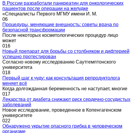
В России разработали панкреатин для онкологических
пациентов после операции на желудке
«Специалисты Первого МГМУ имени И. М.
0
6
Процедуры, меняющие внешность: советы врача по
безопасной трансформации
После некоторых косметологических процедур лицо
может
0
16
Новый препарат для борьбы со столбняком и дифтерией
успешно протестирован
Согласно новому исследованию Саутгемптонского
университета
0
18
Первый шаг к чуду: как консультация репродуктолога
меняет всё
Когда долгожданная беременность не наступает, многие
0
17
Лекарства от диабета снижают риск сердечно-сосудистых
заболеваний
Новое исследование, проведенное в Копенгагенском
университете
0
22
Обнаружено укрытие опасного грибка в человеческом
организме