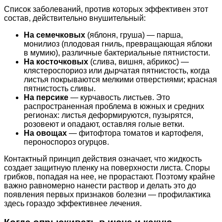
Список заболеваний, против которых эффективен этот
состав, действительно внушительный:
На семечковых
(яблоня, груша) — парша,
монилиоз (плодовая гниль, превращающая яблоки
в мумию), различные бактериальные пятнистости.
На косточковых
(слива, вишня, абрикос) —
клястероспориоз или дырчатая пятнистость, когда
листья покрываются мелкими отверстиями; красная
пятнистость сливы.
На персике
— курчавость листьев. Это
распространенная проблема в южных и средних
регионах: листья деформируются, пузырятся,
розовеют и опадают, оставляя голые ветки.
На овощах
— фитофтора томатов и картофеля,
пероноспороз огурцов.
Контактный принцип действия означает, что жидкость
создает защитную пленку на поверхности листа. Споры
грибков, попадая на нее, не прорастают. Поэтому крайне
важно равномерно нанести раствор и делать это до
появления первых признаков болезни — профилактика
здесь гораздо эффективнее лечения.