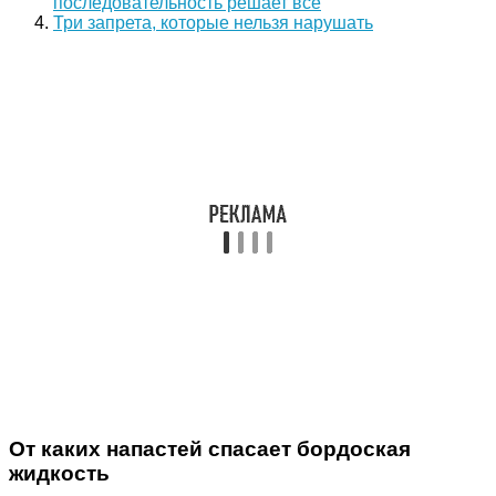
последовательность решает всё
Три запрета, которые нельзя нарушать
От каких напастей спасает бордоская
жидкость