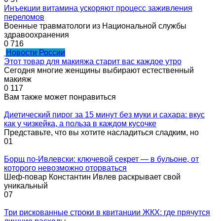
Инъекции витамина ускоряют процесс заживления
переломов
Военные травматологи из Национальной службы
здравоохранения
0
716
Новости России
Этот товар для макияжа старит вас каждое утро
Сегодня многие женщины выбирают естественный
макияж
0
117
Вам также может понравиться
Диетический пирог за 15 минут без муки и сахара: вкус
как у чизкейка, а польза в каждом кусочке
Представьте, что вы хотите насладиться сладким, но
0
1
Борщ по-Ивлевски: ключевой секрет — в бульоне, от
которого невозможно оторваться
Шеф-повар Константин Ивлев раскрывает свой
уникальный
0
7
Три рискованные строки в квитанции ЖКХ: где прячутся