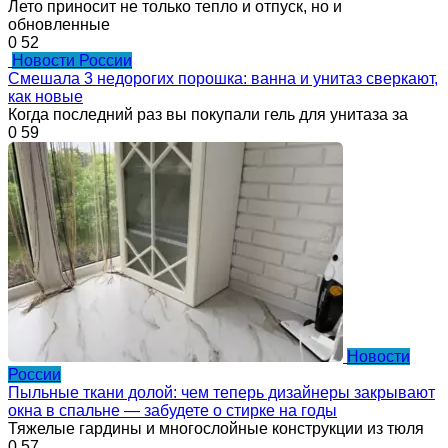
Лето приносит не только тепло и отпуск, но и
обновленные
0
52
Новости России
Смешала 3 недорогих порошка: ванна и унитаз сверкают,
как новые
Когда последний раз вы покупали гель для унитаза за
0
59
Новости
России
Пыльные ткани долой: чем теперь дизайнеры закрывают
окна в спальне — забудете о стирке на годы
Тяжелые гардины и многослойные конструкции из тюля
0
57