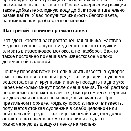
нормально, известь гасится. После завершения реакции
также добавьте холодную воду до 5 литров и тщательно
размешайте. У вас получится жидкость белого цвета,
напоминающая разбавленное молоко.
Шаг третий: главное правило слива
Вот здесь кроется распространенная ошибка. Раствор
медного купороса нужно медленно, тонкой струйкой
вливать в известковое молоко, а не наоборот. Важно
также постоянно помешивать известковое молоко
деревянной палочкой.
Почему порядок важен? Если вылить известь в купорос,
смесь окажется в кислой среде. Частицы действующего
вещества станут крупными и начнут оседать на дно уже
через несколько минут после смешивания. Такой раствор
неравномерно ляжет на листья, быстро смоется первым
же дождём и оставит незащищённые участки. При
правильном порядке, когда купорос вливают в известь,
получается стойкая суспензия в слабощелочной или
нейтральной среде — частицы мельчайшие, они долго
остаются во взвешенном состоянии и создают
равномерную дышащую пленку на листьях.