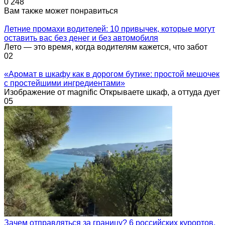
0
248
Вам также может понравиться
Летние промахи водителей: 10 привычек, которые могут
оставить вас без денег и без автомобиля
Лето — это время, когда водителям кажется, что забот
0
2
«Аромат в шкафу как в дорогом бутике: простой мешочек
с простейшими ингредиентами»
Изображение от magnific Открываете шкаф, а оттуда дует
0
5
Зачем отправляться за границу? 6 российских курортов,