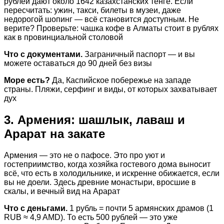
рублей дают около 1642 казахстанских тенге. Если
пересчитать: ужин, такси, билеты в музеи, даже
недорогой шопинг — всё становится доступным. Не
верите? Проверьте: чашка кофе в Алматы стоит в рублях
как в провинциальной столовой
Что с документами.
Заграничный паспорт — и вы
можете оставаться до 90 дней без визы
Море есть?
Да, Каспийское побережье на западе
страны. Пляжи, серфинг и виды, от которых захватывает
дух
3. Армения: шашлык, лаваш и
Арарат на закате
Армения — это не о пафосе. Это про уют и
гостеприимство, когда хозяйка гостевого дома выносит
всё, что есть в холодильнике, и искренне обижается, если
вы не доели. Здесь древние монастыри, вросшие в
скалы, и вечный вид на Арарат
Что с деньгами.
1 рубль = почти 5 армянских драмов (1
RUB ≈ 4,9 AMD). То есть 500 рублей — это уже