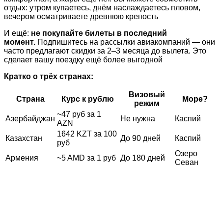
отдых: утром купаетесь, днём наслаждаетесь пловом,
вечером осматриваете древнюю крепость
И ещё:
не покупайте билеты в последний
момент.
Подпишитесь на рассылки авиакомпаний — они
часто предлагают скидки за 2–3 месяца до вылета. Это
сделает вашу поездку ещё более выгодной
Кратко о трёх странах:
Визовый
Страна
Курс к рублю
Море?
режим
~47 руб за 1
Азербайджан
Не нужна
Каспий
AZN
1642 KZT за 100
Казахстан
До 90 дней
Каспий
руб
Озеро
Армения
~5 AMD за 1 руб
До 180 дней
Севан