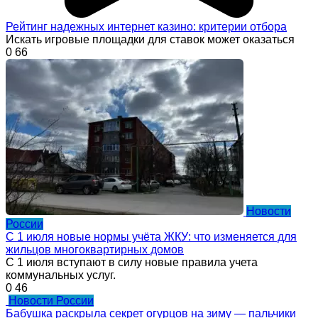
Рейтинг надежных интернет казино: критерии отбора
Искать игровые площадки для ставок может оказаться
0
66
Новости
России
С 1 июля новые нормы учёта ЖКУ: что изменяется для
жильцов многоквартирных домов
С 1 июля вступают в силу новые правила учета
коммунальных услуг.
0
46
Новости России
Бабушка раскрыла секрет огурцов на зиму — пальчики