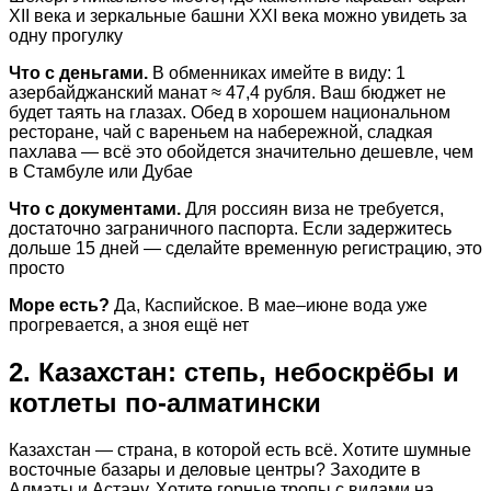
XII века и зеркальные башни XXI века можно увидеть за
одну прогулку
Что с деньгами.
В обменниках имейте в виду: 1
азербайджанский манат ≈ 47,4 рубля. Ваш бюджет не
будет таять на глазах. Обед в хорошем национальном
ресторане, чай с вареньем на набережной, сладкая
пахлава — всё это обойдется значительно дешевле, чем
в Стамбуле или Дубае
Что с документами.
Для россиян виза не требуется,
достаточно заграничного паспорта. Если задержитесь
дольше 15 дней — сделайте временную регистрацию, это
просто
Море есть?
Да, Каспийское. В мае–июне вода уже
прогревается, а зноя ещё нет
2. Казахстан: степь, небоскрёбы и
котлеты по-алматински
Казахстан — страна, в которой есть всё. Хотите шумные
восточные базары и деловые центры? Заходите в
Алматы и Астану. Хотите горные тропы с видами на