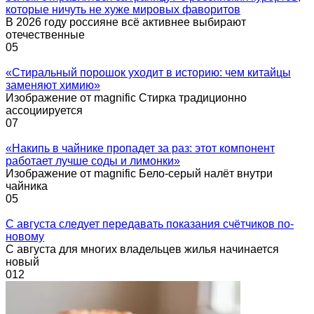
которые ничуть не хуже мировых фаворитов
В 2026 году россияне всё активнее выбирают
отечественные
0
5
«Стиральный порошок уходит в историю: чем китайцы
заменяют химию»
Изображение от magnific Стирка традиционно
ассоциируется
0
7
«Накипь в чайнике пропадет за раз: этот компонент
работает лучше соды и лимонки»
Изображение от magnific Бело-серый налёт внутри
чайника
0
5
С августа следует передавать показания счётчиков по-
новому
С августа для многих владельцев жилья начинается
новый
0
12