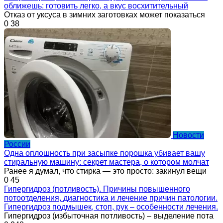
оближешь: готовить легко, а вкус восхитительный
Отказ от уксуса в зимних заготовках может показаться
0
38
Новости
России
Одна оплошность при засыпке порошка убивает вашу
стиральную машину: секрет мастера, о котором молчат
Ранее я думал, что стирка — это просто: закинул вещи
0
45
Гипергидроз (потливость). Причины повышенного
потоотделения, диагностика и лечение причин патологии.
Гипергидроз подмышек, стоп, рук – особенности лечения.
Гипергидроз (избыточная потливость) – выделение пота