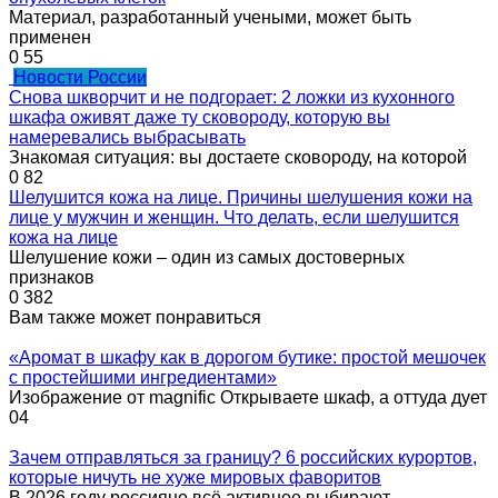
Материал, разработанный учеными, может быть
применен
0
55
Новости России
Снова шкворчит и не подгорает: 2 ложки из кухонного
шкафа оживят даже ту сковороду, которую вы
намеревались выбрасывать
Знакомая ситуация: вы достаете сковороду, на которой
0
82
Шелушится кожа на лице. Причины шелушения кожи на
лице у мужчин и женщин. Что делать, если шелушится
кожа на лице
Шелушение кожи – один из самых достоверных
признаков
0
382
Вам также может понравиться
«Аромат в шкафу как в дорогом бутике: простой мешочек
с простейшими ингредиентами»
Изображение от magnific Открываете шкаф, а оттуда дует
0
4
Зачем отправляться за границу? 6 российских курортов,
которые ничуть не хуже мировых фаворитов
В 2026 году россияне всё активнее выбирают