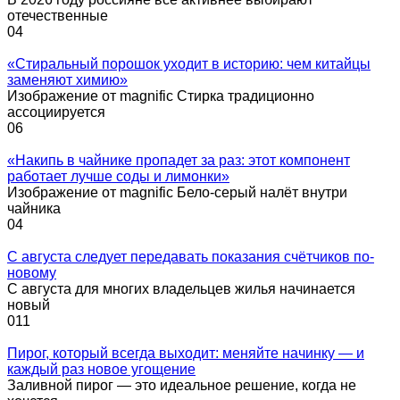
отечественные
0
4
«Стиральный порошок уходит в историю: чем китайцы
заменяют химию»
Изображение от magnific Стирка традиционно
ассоциируется
0
6
«Накипь в чайнике пропадет за раз: этот компонент
работает лучше соды и лимонки»
Изображение от magnific Бело-серый налёт внутри
чайника
0
4
С августа следует передавать показания счётчиков по-
новому
С августа для многих владельцев жилья начинается
новый
0
11
Пирог, который всегда выходит: меняйте начинку — и
каждый раз новое угощение
Заливной пирог — это идеальное решение, когда не