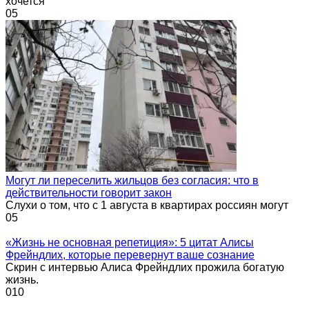
хочется
0
5
Могут ли переселить жильцов без согласия: что в
действительности говорит закон
Слухи о том, что с 1 августа в квартирах россиян могут
0
5
«Жизнь не основная репетиция»: 5 цитат Алисы
Фрейндлих, которые перевернут ваше сознание
Скрин с интервью Алиса Фрейндлих прожила богатую
жизнь.
0
10