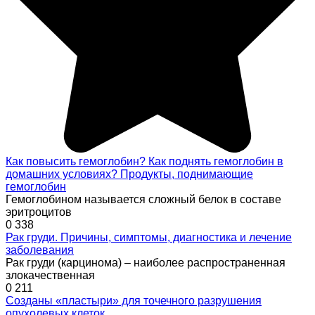
Как повысить гемоглобин? Как поднять гемоглобин в
домашних условиях? Продукты, поднимающие
гемоглобин
Гемоглобином называется сложный белок в составе
эритроцитов
0
338
Рак груди. Причины, симптомы, диагностика и лечение
заболевания
Рак груди (карцинома) – наиболее распространенная
злокачественная
0
211
Созданы «пластыри» для точечного разрушения
опухолевых клеток