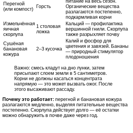
питание на весь сезон.
Перегной
Горсть
Органические вещества
(или компост)
разлагаются постепенно,
подкармливая корни
Измельчённая
Кальций — профилактика
1 столовая
яичная
вершинной гнили. Скорлупа
ложка
скорлупа
также разрыхляет почву
Калий и фосфор для
Сушёная
цветения и завязей. Бананы
банановая
2–3 кусочка
— природный стимулятор
кожура
плодоношения
Важно: смесь кладут на дно лунки, затем
присыпают слоем земли в 5 сантиметров.
Корни не должны касаться концентрата
напрямую — это может вызвать ожог. После
этого высаживают рассаду.
Почему это работает:
перегной и банановая кожура
разлагаются медленно, выделяя питательные вещества
постепенно. Скорлупа действует долго — её остатки
можно обнаружить в почве даже через год.