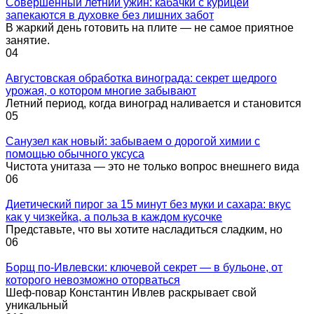
Совершенный летний ужин: кабачки с курицей
запекаются в духовке без лишних забот
В жаркий день готовить на плите — не самое приятное
занятие.
0
4
Августовская обработка винограда: секрет щедрого
урожая, о котором многие забывают
Летний период, когда виноград наливается и становится
0
5
Санузел как новый: забываем о дорогой химии с
помощью обычного уксуса
Чистота унитаза — это не только вопрос внешнего вида
0
6
Диетический пирог за 15 минут без муки и сахара: вкус
как у чизкейка, а польза в каждом кусочке
Представьте, что вы хотите насладиться сладким, но
0
6
Борщ по-Ивлевски: ключевой секрет — в бульоне, от
которого невозможно оторваться
Шеф-повар Константин Ивлев раскрывает свой
уникальный