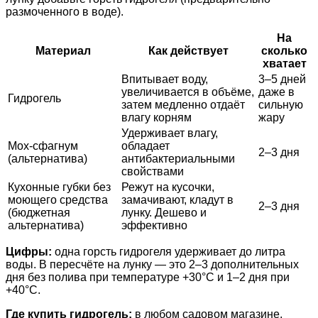
размоченного в воде).
На
Материал
Как действует
сколько
хватает
Впитывает воду,
3–5 дней
увеличивается в объёме,
даже в
Гидрогель
затем медленно отдаёт
сильную
влагу корням
жару
Удерживает влагу,
Мох-сфагнум
обладает
2–3 дня
(альтернатива)
антибактериальными
свойствами
Кухонные губки без
Режут на кусочки,
моющего средства
замачивают, кладут в
2–3 дня
(бюджетная
лунку. Дешево и
альтернатива)
эффективно
Цифры:
одна горсть гидрогеля удерживает до литра
воды. В пересчёте на лунку — это 2–3 дополнительных
дня без полива при температуре +30°C и 1–2 дня при
+40°C.
Где купить гидрогель:
в любом садовом магазине,