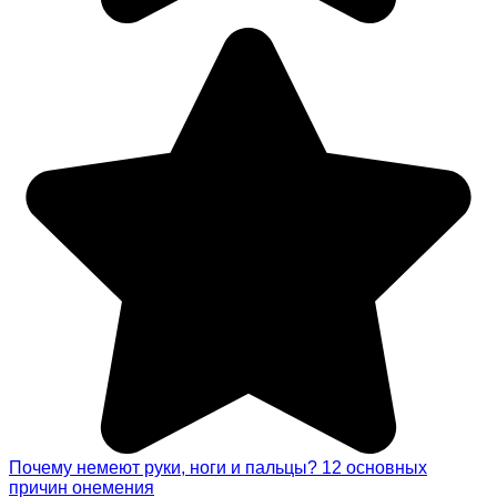
Почему немеют руки, ноги и пальцы? 12 основных
причин онемения