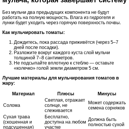
Без мульчи два предыдущих компонента не будут
работать на полную мощность. Влага из гидрогеля и
лунки будет уходить через горячую поверхность почвы.
Как мульчировать томаты:
Дождитесь, пока рассада приживётся (через 5–7
дней после посадки).
Разложите вокруг каждого куста слой мульчи
толщиной 7–8 сантиметров.
Не подсыпайте вплотную к стеблю — оставьте
«колечко» голой земли диаметром 5 см.
Лучшие материалы для мульчирования томатов в
жару:
Материал
Плюсы
Минусы
Светлая, отражает
Может содержать
Солома
солнце, не
семена сорняков
слеживается
Сухая трава
Бесплатно,
Должна быть
(скошенная и
доступна на любом
полностью сухой
подсушенная)
участке