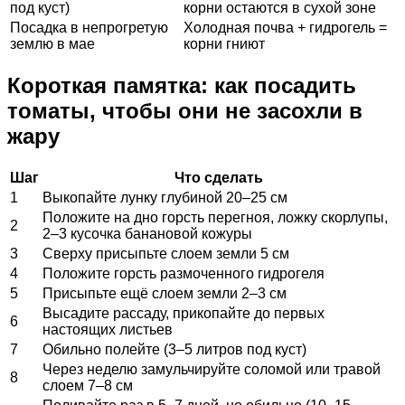
под куст)
корни остаются в сухой зоне
Посадка в непрогретую
Холодная почва + гидрогель =
землю в мае
корни гниют
Короткая памятка: как посадить
томаты, чтобы они не засохли в
жару
Шаг
Что сделать
1
Выкопайте лунку глубиной 20–25 см
Положите на дно горсть перегноя, ложку скорлупы,
2
2–3 кусочка банановой кожуры
3
Сверху присыпьте слоем земли 5 см
4
Положите горсть размоченного гидрогеля
5
Присыпьте ещё слоем земли 2–3 см
Высадите рассаду, прикопайте до первых
6
настоящих листьев
7
Обильно полейте (3–5 литров под куст)
Через неделю замульчируйте соломой или травой
8
слоем 7–8 см