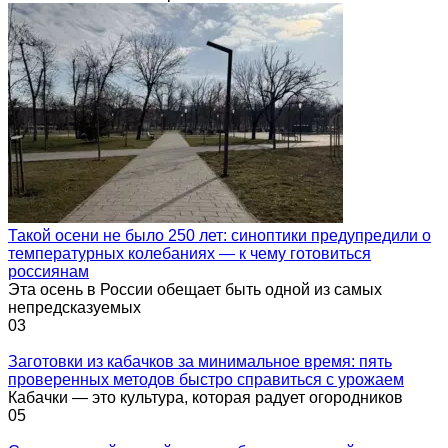
Такой осени не было 250 лет: синоптики предупредили о
температурных колебаниях — к чему готовиться
россиянам
Эта осень в России обещает быть одной из самых
непредсказуемых
0
3
Заготовки из кабачков за минимальное время: пять
проверенных методов быстро справиться с урожаем
Кабачки — это культура, которая радует огородников
0
5