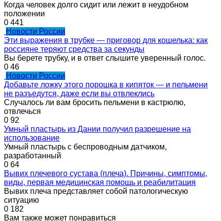
Когда человек долго сидит или лежит в неудобном
положении
0
441
Новости России
Эти выражения в трубке — приговор для кошелька: как
россияне теряют средства за секунды
Вы берете трубку, и в ответ слышите уверенный голос.
0
46
Новости России
Добавьте ложку этого порошка в кипяток — и пельмени
не разъедутся, даже если вы отвлеклись
Случалось ли вам бросить пельмени в кастрюлю,
отвлечься
0
92
Умный пластырь из Дании получил разрешение на
использование
Умный пластырь с беспроводным датчиком,
разработанный
0
64
Вывих плечевого сустава (плеча). Причины, симптомы,
виды, первая медицинская помощь и реабилитация
Вывих плеча представляет собой патологическую
ситуацию
0
182
Вам также может понравиться