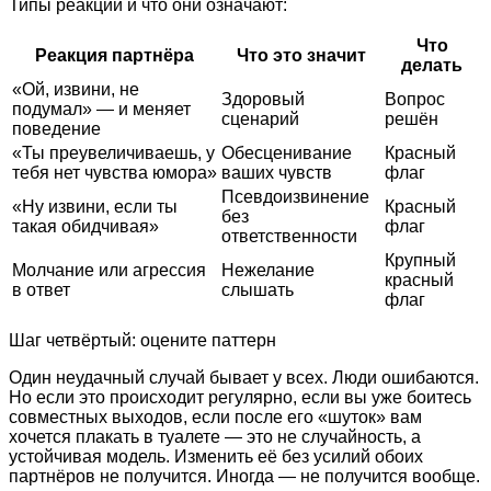
Типы реакций и что они означают:
Что
Реакция партнёра
Что это значит
делать
«Ой, извини, не
Здоровый
Вопрос
подумал» — и меняет
сценарий
решён
поведение
«Ты преувеличиваешь, у
Обесценивание
Красный
тебя нет чувства юмора»
ваших чувств
флаг
Псевдоизвинение
«Ну извини, если ты
Красный
без
такая обидчивая»
флаг
ответственности
Крупный
Молчание или агрессия
Нежелание
красный
в ответ
слышать
флаг
Шаг четвёртый: оцените паттерн
Один неудачный случай бывает у всех. Люди ошибаются.
Но если это происходит регулярно, если вы уже боитесь
совместных выходов, если после его «шуток» вам
хочется плакать в туалете — это не случайность, а
устойчивая модель. Изменить её без усилий обоих
партнёров не получится. Иногда — не получится вообще.