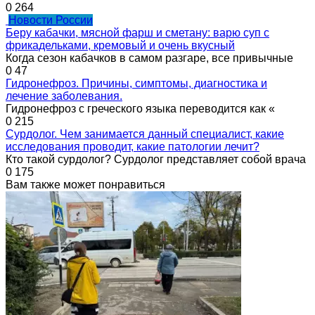
0
264
Новости России
Беру кабачки, мясной фарш и сметану: варю суп с
фрикадельками, кремовый и очень вкусный
Когда сезон кабачков в самом разгаре, все привычные
0
47
Гидронефроз. Причины, симптомы, диагностика и
лечение заболевания.
Гидронефроз с греческого языка переводится как «
0
215
Сурдолог. Чем занимается данный специалист, какие
исследования проводит, какие патологии лечит?
Кто такой сурдолог? Сурдолог представляет собой врача
0
175
Вам также может понравиться