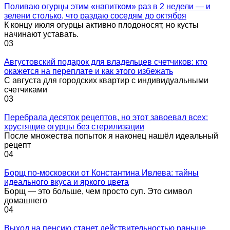
Поливаю огурцы этим «напитком» раз в 2 недели — и
зелени столько, что раздаю соседям до октября
К концу июля огурцы активно плодоносят, но кусты
начинают уставать.
0
3
Августовский подарок для владельцев счетчиков: кто
окажется на переплате и как этого избежать
С августа для городских квартир с индивидуальными
счетчиками
0
3
Перебрала десяток рецептов, но этот завоевал всех:
хрустящие огурцы без стерилизации
После множества попыток я наконец нашёл идеальный
рецепт
0
4
Борщ по-московски от Константина Ивлева: тайны
идеального вкуса и яркого цвета
Борщ — это больше, чем просто суп. Это символ
домашнего
0
4
Выход на пенсию станет действительностью раньше