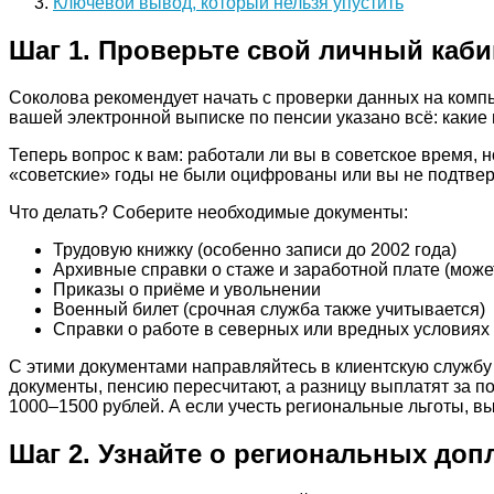
Ключевой вывод, который нельзя упустить
Шаг 1. Проверьте свой личный каби
Соколова рекомендует начать с проверки данных на компь
вашей электронной выписке по пенсии указано всё: какие 
Теперь вопрос к вам: работали ли вы в советское время, 
«советские» годы не были оцифрованы или вы не подтвер
Что делать? Соберите необходимые документы:
Трудовую книжку (особенно записи до 2002 года)
Архивные справки о стаже и заработной плате (мож
Приказы о приёме и увольнении
Военный билет (срочная служба также учитывается)
Справки о работе в северных или вредных условиях
С этими документами направляйтесь в клиентскую службу
документы, пенсию пересчитают, а разницу выплатят за п
1000–1500 рублей. А если учесть региональные льготы, в
Шаг 2. Узнайте о региональных доп