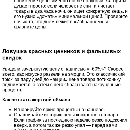
понижение цены именно после полуночи. Алгоритм
думает просто: если человек не спит и листает
товары в два часа ночи, он ищет конкретную вещь, и
его нужно «дожать» минимальной ценой. Проверьте
ночью то, что днем лежит в «Избранном», и
сравните цены.
Ловушка красных ценников и фальшивых
скидок
Увидели зачеркнутую цену с надписью «–60%»? Скорее
всего, вас искусно развели на эмоции. Это классический
трюк: за пару дней до «акции» цена товара потихоньку
поднимается, а затем с него сбрасывают накрученные
проценты.
Как не стать жертвой обмана:
Игнорируйте яркие проценты на баннере.
Сравнивайте историю цены конкретного товара.
Если график за последнюю неделю резко подскочил
вверх, а потом так же резко упал — перед вами