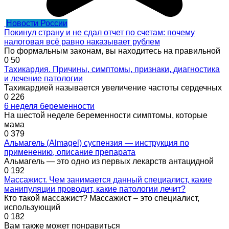
Новости России
Покинул страну и не сдал отчет по счетам: почему
налоговая всё равно наказывает рублем
По формальным законам, вы находитесь на правильной
0
50
Тахикардия. Причины, симптомы, признаки, диагностика
и лечение патологии
Тахикардией называется увеличение частоты сердечных
0
226
6 неделя беременности
На шестой неделе беременности симптомы, которые
мама
0
379
Альмагель (Almagel) суспензия — инструкция по
применению, описание препарата
Альмагель — это одно из первых лекарств антацидной
0
192
Массажист. Чем занимается данный специалист, какие
манипуляции проводит, какие патологии лечит?
Кто такой массажист? Массажист – это специалист,
использующий
0
182
Вам также может понравиться