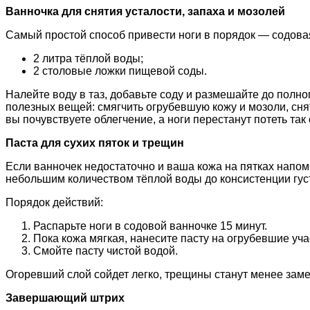
Ванночка для снятия усталости, запаха и мозолей
Самый простой способ привести ноги в порядок — содовая
2 литра тёплой воды;
2 столовые ложки пищевой соды.
Налейте воду в таз, добавьте соду и размешайте до полно
полезных вещей: смягчить огрубевшую кожу и мозоли, сня
вы почувствуете облегчение, а ноги перестанут потеть так 
Паста для сухих пяток и трещин
Если ванночек недостаточно и ваша кожа на пятках напоми
небольшим количеством тёплой воды до консистенции гус
Порядок действий:
Распарьте ноги в содовой ванночке 15 минут.
Пока кожа мягкая, нанесите пасту на огрубевшие учас
Смойте пасту чистой водой.
Огоревший слой сойдет легко, трещины станут менее заме
Завершающий штрих