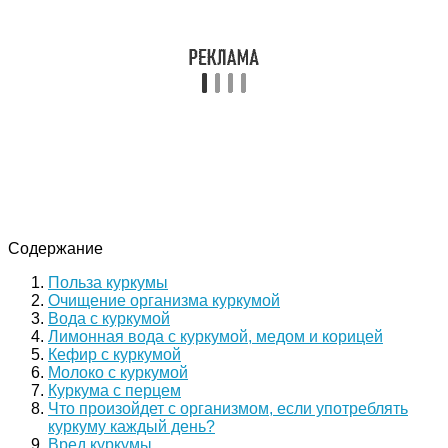
Содержание
Польза куркумы
Очищение организма куркумой
Вода с куркумой
Лимонная вода с куркумой, медом и корицей
Кефир с куркумой
Молоко с куркумой
Куркума с перцем
Что произойдет с организмом, если употреблять
куркуму каждый день?
Вред куркумы