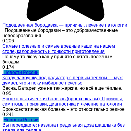
Подошвенная бородавка — причины, лечение патологии
Подошвенные бородавки – это доброкачественные
новообразования
0
206
Самые полезные и самые вредные каши на нашем
столе, калорийность и тонкости приготовления
Почему-то любую кашу принято считать полезным
блюдом.
0
174
Новости России
Кладу лаврушку под радиатор с первым теплом — муж
думает, что я пеку имбирное печенье
Весна. Батареи уже не так жаркие, но всё ещё тёплые.
0
95
Бронхоэктатическая болезнь (бронхоэктазы). Причины,
симптомы, признаки, диагностика и лечение патологии
Бронхоэктатическая болезнь – это относительно редкое
0
241
Новости России
Вы переедаете: названа предельная доза шашлыка без
вреда для сердца