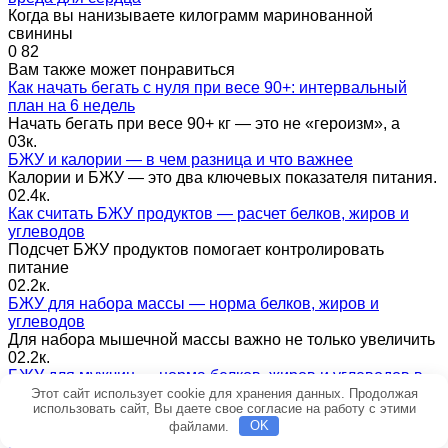
Когда вы нанизываете килограмм маринованной
свинины
0
82
Вам также может понравиться
Как начать бегать с нуля при весе 90+: интервальный
план на 6 недель
Начать бегать при весе 90+ кг — это не «героизм», а
0
3к.
БЖУ и калории — в чем разница и что важнее
Калории и БЖУ — это два ключевых показателя питания.
0
2.4к.
Как считать БЖУ продуктов — расчет белков, жиров и
углеводов
Подсчет БЖУ продуктов помогает контролировать
питание
0
2.2к.
БЖУ для набора массы — норма белков, жиров и
углеводов
Для набора мышечной массы важно не только увеличить
0
2.2к.
БЖУ для мужчин — норма белков, жиров и углеводов в
день
Этот сайт использует cookie для хранения данных. Продолжая
использовать сайт, Вы даете свое согласие на работу с этими
Норма белков, жиров и углеводов для мужчин зависит
файлами.
OK
0
2.1к.
БЖУ для женщин — норма белков, жиров и углеводов в