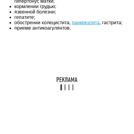
гипертонус матки;
кормлении грудью;
язвенной болезни;
гепатите;
обострении холецистита,
панкреатита
, гастрита;
приеме антикоагулянтов.