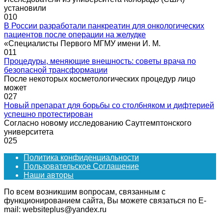
установили
0
10
В России разработали панкреатин для онкологических
пациентов после операции на желудке
«Специалисты Первого МГМУ имени И. М.
0
11
Процедуры, меняющие внешность: советы врача по
безопасной трансформации
После некоторых косметологических процедур лицо
может
0
27
Новый препарат для борьбы со столбняком и дифтерией
успешно протестирован
Согласно новому исследованию Саутгемптонского
университета
0
25
Политика конфиденциальности
Пользовательское Соглашение
Наши авторы
По всем возникшим вопросам, связанным с
функционированием сайта, Вы можете связаться по E-
mail: websiteplus@yandex.ru