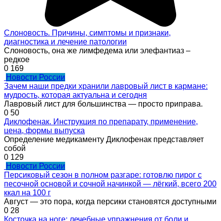
Cлоновость. Причины, симптомы и признаки,
диагностика и лечение патологии
Слоновость, она же лимфедема или элефантиаз –
редкое
0
169
Новости России
Зачем наши предки хранили лавровый лист в кармане:
мудрость, которая актуальна и сегодня
Лавровый лист для большинства — просто приправа.
0
50
Диклофенак. Инструкция по препарату, применение,
цена, формы выпуска
Определение медикаменту Диклофенак представляет
собой
0
129
Новости России
Персиковый сезон в полном разгаре: готовлю пирог с
песочной основой и сочной начинкой — лёгкий, всего 200
ккал на 100 г
Август — это пора, когда персики становятся доступными
0
28
Косточка на ноге: лечебные упражнения от боли и