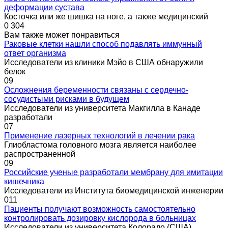
деформации сустава
Косточка или же шишка на ноге, а также медицинский
0
304
Вам также может понравиться
Раковые клетки нашли способ подавлять иммунный
ответ организма
Исследователи из клиники Мэйо в США обнаружили
белок
0
9
Осложнения беременности связаны с сердечно-
сосудистыми рисками в будущем
Исследователи из университета Макгилла в Канаде
разработали
0
7
Применение лазерных технологий в лечении рака
Глиобластома головного мозга является наиболее
распространенной
0
9
Российские ученые разработали мембрану для имитации
кишечника
Исследователи из Института биомедицинской инженерии
0
11
Пациенты получают возможность самостоятельно
контролировать дозировку кислорода в больницах
Исследователи из университета Колорадо (США)