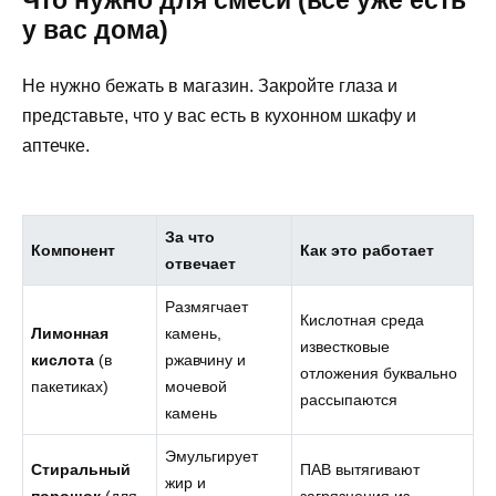
Что нужно для смеси (всё уже есть
у вас дома)
Не нужно бежать в магазин. Закройте глаза и
представьте, что у вас есть в кухонном шкафу и
аптечке.
За что
Компонент
Как это работает
отвечает
Размягчает
Кислотная среда
Лимонная
камень,
известковые
кислота
(в
ржавчину и
отложения буквально
пакетиках)
мочевой
рассыпаются
камень
Эмульгирует
Стиральный
ПАВ вытягивают
жир и
порошок
(для
загрязнения из