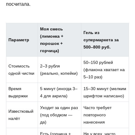
посчитала.
Моя смесь
Гель из
(лимонка +
Параметр
супермаркета за
порошок +
500–800 руб.
горчица)
50–150 рублей
Стоимость
2–3 рубля
(флакона хватает на
одной чистки
(реально, копейки)
5–10 раз)
Время
5 минут (иногда 3–
15–30 минут (мелким
выдержки
4 для акрила)
шрифтом написано)
Уходит за один раз
Часто требует
Известковый
(под ободком —
повторного
налёт
да)
нанесения
Есть (горчица +
Не у всех, часто