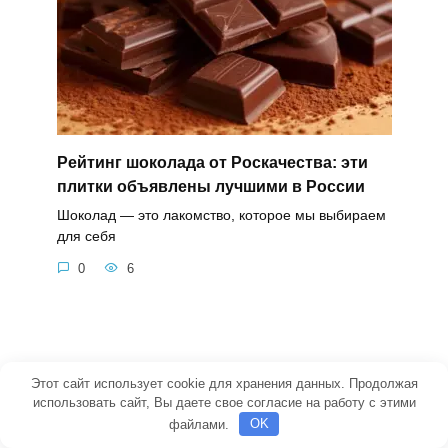
Рейтинг шоколада от Роскачества: эти
плитки объявлены лучшими в России
Шоколад — это лакомство, которое мы выбираем
для себя
0
6
Чеснок не портится и не сохнет: 3
Этот сайт использует cookie для хранения данных. Продолжая
правила хранения, которые сохраняют
использовать сайт, Вы даете свое согласие на работу с этими
урожай до весны
файлами.
OK