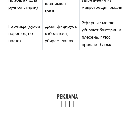
поднимает
ручной стирки)
микротрещин эмали
грязь
Эфирные масла
Горчица
(сухой
Дезинфицирует,
убивают бактерии и
порошок, не
отбеливает,
плесень, плюс
паста)
убирает запах
придают блеск