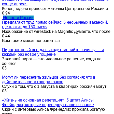
конце апреля
Конец недели принесёт жителям Центральной России и
0
94
Новости России
Предлагают труд прямо сейчас: 5 необычных вакансий,
где платят до 150 тысяч
Изображение от wirestock на Magnific Думаете, что после
0
44
Вам также может понравиться
Пирог, который всегда выходит: меняйте начинку — и
каждый раз новое угощение
Заливной пирог — это идеальное решение, когда не
хочется
0
3
Могут ли переселить жильцов без согласия: что в
действительности говорит закон
Слухи о том, что с 1 августа в квартирах россиян могут
0
3
«Жизнь не основная репетиция»: 5 цитат Алисы
Фрейндлих, которые перевернут ваше сознание
Скрин с интервью Алиса Фрейндлих прожила богатую
жизнь.