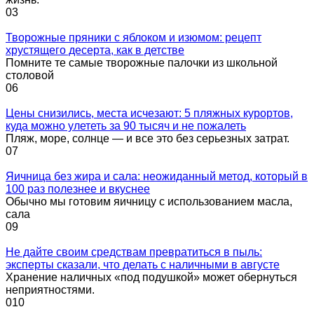
0
3
Творожные пряники с яблоком и изюмом: рецепт
хрустящего десерта, как в детстве
Помните те самые творожные палочки из школьной
столовой
0
6
Цены снизились, места исчезают: 5 пляжных курортов,
куда можно улететь за 90 тысяч и не пожалеть
Пляж, море, солнце — и все это без серьезных затрат.
0
7
Яичница без жира и сала: неожиданный метод, который в
100 раз полезнее и вкуснее
Обычно мы готовим яичницу с использованием масла,
сала
0
9
Не дайте своим средствам превратиться в пыль:
эксперты сказали, что делать с наличными в августе
Хранение наличных «под подушкой» может обернуться
неприятностями.
0
10