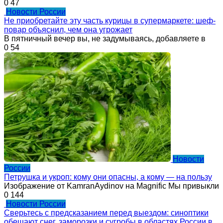
0
47
Новости России
Не приобретайте эту часть курицы в супермаркете: шеф-
повар объяснил, чем она угрожает
В пятничный вечер вы, не задумываясь, добавляете в
0
54
Новости
России
Петрушка и укроп: кому они опасны, а кому — на пользу
Изображение от KamranAydinov на Magnific Мы привыкли
0
144
Новости России
Сверьтесь с предсказанием перед выездом: синоптики
обещают снег, заморозки и сугробы в областях России в