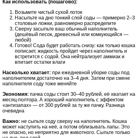
Как использовать (пошагово):
Возьмите чистый сухой лоток
Насыпьте на дно тонкий слой соды — примерно 2–3
столовые ложки, равномерно распределите
Сверху засыпьте ваш обычный наполнитель
(дешёвый песок, древесный или комкующийся —
любой)
Готово! Сода будет работать снизу: как только кошка
пописает, жидкость пройдет через наполнитель и
встретится с содой. Она нейтрализует аммиак и
впитает остатки влаги
Насколько хватает:
при ежедневной уборке соды под
наполнителем достаточно на 3–4 дня. Затем при смене
наполнителя соду тоже меняйте
Экономия:
пачка соды стоит 30–40 рублей, её хватает на
месяц-полтора. А хороший наполнитель с эффектом
«антизапах» — от 300 рублей за ту же пачку. Разница
очевидна
Важно:
не сыпьте соду сверху на наполнитель. Кошка
может наступить на неё, а потом облизывать лапы. Это
не опасно, но неприятно для животного. Сыпьте только
на дно, под слой