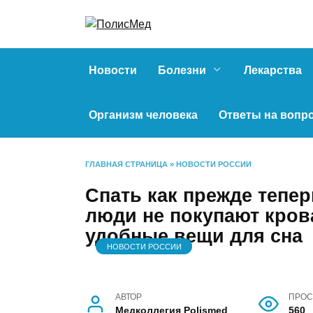
Перейти
к
содержанию
Новости
Болезни
Лекарства
Организм человека
Ответы на вопр
ГЛАВНАЯ СТРАНИЦА
»
НОВОСТИ РОССИИ
Спать как прежде тепе
люди не покупают кров
удобные вещи для сна
НОВОСТИ РОССИИ
АВТОР
ПРОС
Медколлегия Polismed
560