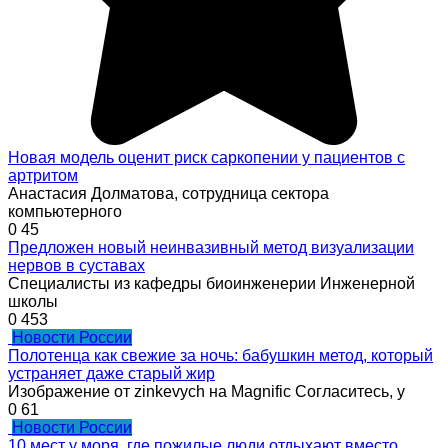
Новая модель оценит риск саркопении у пациентов с
артритом
Анастасия Долматова, сотрудница сектора
компьютерного
0
45
Предложен новый неинвазивный метод визуализации
нервов в суставах
Специалисты из кафедры биоинженерии Инженерной
школы
0
453
Новости России
Полотенца как свежие за ночь: бабушкин метод, который
устраняет даже старый жир
Изображение от zinkevych на Magnific Согласитесь, у
0
61
Новости России
10 мест у моря, где пожилые люди отдыхают вместо