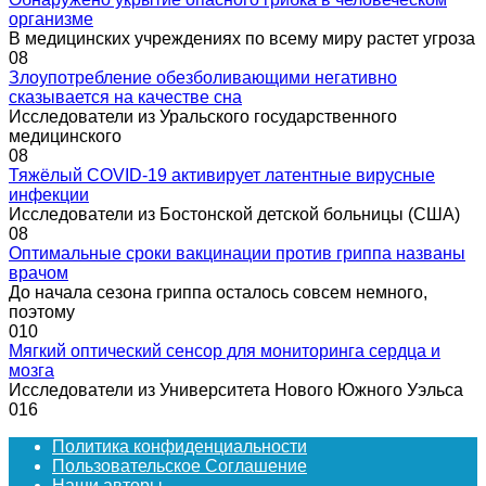
организме
В медицинских учреждениях по всему миру растет угроза
0
8
Злоупотребление обезболивающими негативно
сказывается на качестве сна
Исследователи из Уральского государственного
медицинского
0
8
Тяжёлый COVID-19 активирует латентные вирусные
инфекции
Исследователи из Бостонской детской больницы (США)
0
8
Оптимальные сроки вакцинации против гриппа названы
врачом
До начала сезона гриппа осталось совсем немного,
поэтому
0
10
Мягкий оптический сенсор для мониторинга сердца и
мозга
Исследователи из Университета Нового Южного Уэльса
0
16
Политика конфиденциальности
Пользовательское Соглашение
Наши авторы