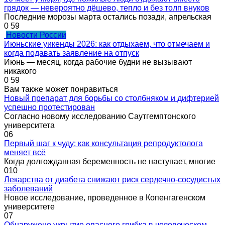
грядок — невероятно дёшево, тепло и без толп внуков
Последние морозы марта остались позади, апрельская
0
59
Новости России
Июньские уикенды 2026: как отдыхаем, что отмечаем и
когда подавать заявление на отпуск
Июнь — месяц, когда рабочие будни не вызывают
никакого
0
59
Вам также может понравиться
Новый препарат для борьбы со столбняком и дифтерией
успешно протестирован
Согласно новому исследованию Саутгемптонского
университета
0
6
Первый шаг к чуду: как консультация репродуктолога
меняет всё
Когда долгожданная беременность не наступает, многие
0
10
Лекарства от диабета снижают риск сердечно-сосудистых
заболеваний
Новое исследование, проведенное в Копенгагенском
университете
0
7
Обнаружено укрытие опасного грибка в человеческом