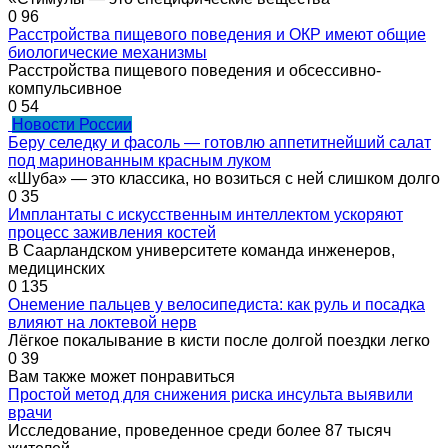
0
96
Расстройства пищевого поведения и ОКР имеют общие
биологические механизмы
Расстройства пищевого поведения и обсессивно-
компульсивное
0
54
Новости России
Беру селедку и фасоль — готовлю аппетитнейший салат
под маринованным красным луком
«Шуба» — это классика, но возиться с ней слишком долго
0
35
Имплантаты с искусственным интеллектом ускоряют
процесс заживления костей
В Саарландском университете команда инженеров,
медицинских
0
135
Онемение пальцев у велосипедиста: как руль и посадка
влияют на локтевой нерв
Лёгкое покалывание в кисти после долгой поездки легко
0
39
Вам также может понравиться
Простой метод для снижения риска инсульта выявили
врачи
Исследование, проведенное среди более 87 тысяч