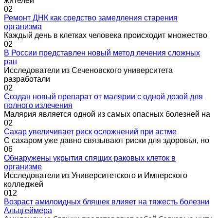
жителей
0
2
Ремонт ДНК как средство замедления старения
организма
Каждый день в клетках человека происходит множество
0
2
В России представлен новый метод лечения сложных
ран
Исследователи из Сеченовского университета
разработали
0
2
Создан новый препарат от малярии с одной дозой для
полного излечения
Малярия является одной из самых опасных болезней на
0
2
Сахар увеличивает риск осложнений при астме
С сахаром уже давно связывают риски для здоровья, но
0
6
Обнаружены укрытия спящих раковых клеток в
организме
Исследователи из Университетского и Имперского
колледжей
0
12
Возраст амилоидных бляшек влияет на тяжесть болезни
Альцгеймера