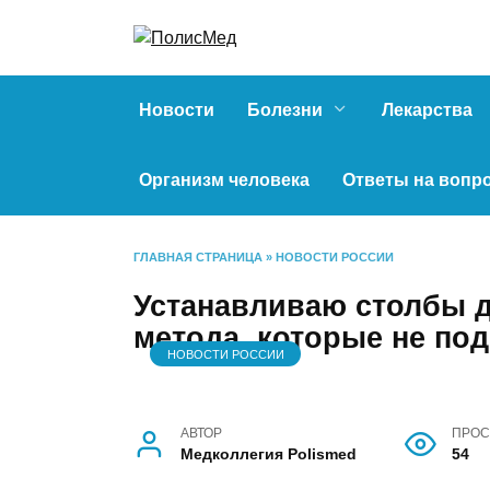
Перейти
к
содержанию
Новости
Болезни
Лекарства
Организм человека
Ответы на вопр
ГЛАВНАЯ СТРАНИЦА
»
НОВОСТИ РОССИИ
Устанавливаю столбы дл
метода, которые не по
НОВОСТИ РОССИИ
АВТОР
ПРОС
Медколлегия Polismed
54