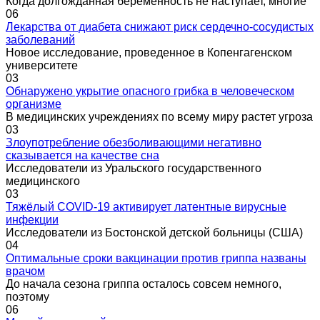
Когда долгожданная беременность не наступает, многие
0
6
Лекарства от диабета снижают риск сердечно-сосудистых
заболеваний
Новое исследование, проведенное в Копенгагенском
университете
0
3
Обнаружено укрытие опасного грибка в человеческом
организме
В медицинских учреждениях по всему миру растет угроза
0
3
Злоупотребление обезболивающими негативно
сказывается на качестве сна
Исследователи из Уральского государственного
медицинского
0
3
Тяжёлый COVID-19 активирует латентные вирусные
инфекции
Исследователи из Бостонской детской больницы (США)
0
4
Оптимальные сроки вакцинации против гриппа названы
врачом
До начала сезона гриппа осталось совсем немного,
поэтому
0
6