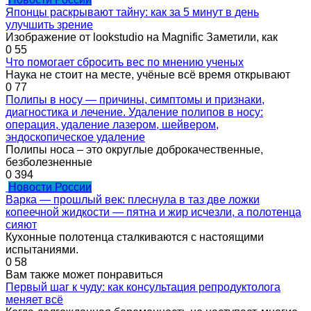
Японцы раскрывают тайну: как за 5 минут в день
улучшить зрение
Изображение от lookstudio на Magnific Заметили, как
0
55
Что помогает сбросить вес по мнению ученых
Наука не стоит на месте, учёные всё время открывают
0
77
Полипы в носу — причины, симптомы и признаки,
диагностика и лечение. Удаление полипов в носу:
операция, удаление лазером, шейвером,
эндоскопическое удаление
Полипы носа – это округлые доброкачественные,
безболезненные
0
394
Новости России
Варка — прошлый век: плеснула в таз две ложки
копеечной жидкости — пятна и жир исчезли, а полотенца
сияют
Кухонные полотенца сталкиваются с настоящими
испытаниями.
0
58
Вам также может понравиться
Первый шаг к чуду: как консультация репродуктолога
меняет всё