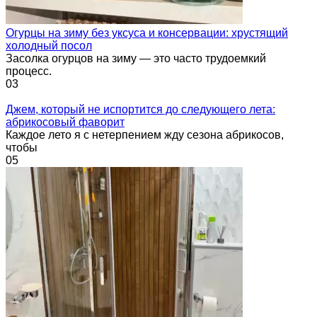
Огурцы на зиму без уксуса и консервации: хрустящий
холодный посол
Засолка огурцов на зиму — это часто трудоемкий
процесс.
0
3
Джем, который не испортится до следующего лета:
абрикосовый фаворит
Каждое лето я с нетерпением жду сезона абрикосов,
чтобы
0
5