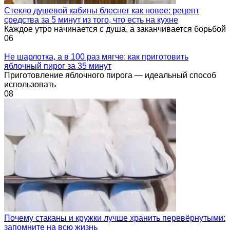
Стекло душевой кабины блеснет как новое: рецепт
средства за 5 минут из того, что есть на кухне
Каждое утро начинается с душа, а заканчивается борьбой
0
6
Не шарлотка, а в 100 раз мягче: как приготовить
яблочный пирог за 35 минут
Приготовление яблочного пирога — идеальный способ
использовать
0
8
Почему стаканы и кружки лучше хранить перевёрнутыми:
запомните на всю жизнь