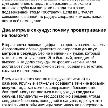
Для сравнения: стандартная раковина, зеркало и
полочка с зубными щетками находятся в зоне,
подверженной этому «обстрелу». Если ваш туалет
совмещен с ванной, то радиус «поражения» охватывает
почти всё помещение
Два метра в секунду: почему проветривание
не поможет
Вторая впечатляющая цифра — скорость разлета капель.
Аэрозольное облако движется со скоростью
до двух
метров в секунду
. Это не медленный туман, который
можно заметить заранее. Это быстрый, невидимый
выхлоп, и за долю секунды микроскопические капли
достигают противоположной стены, оседая на текстиле,
халатах и полотенцах
Время жизни этих частиц в воздухе зависит от их
размера. Крупные и тяжелые оседают в течение
восьми
секунд
, тогда как мелкие, содержащие большинство
бактерий, могут оставаться в воздухе до
тридцати
секунд
. Полминуты — это достаточно времени, чтобы
следующий человек, вошедший в санузел, вдохнул этот
коктейль или чтобы частицы опустились на поверхность