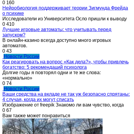
0
160
Нейробиология поддерживает теории Зигмунда Фрейда
о психике
Исследователи из Университета Осло пришли к выводу
0
410
Лучшие игровые автоматы: что учитывать перед
запуском?
В онлайн-казино всегда доступно много игровых
автоматов.
0
43
Новости России
Как реагировать на вопрос «Как дела?», чтобы привлечь
богатство: 5 рекомендаций психолога
Долгие годы я повторял одни и те же слова:
«нормально»
0
74
Новости России
Ваши средства на вкладе не так уж безопасно спрятаны:
4 случая, когда их могут списать
Изображение от freepik Знакомо ли вам чувство, когда
0
67
Вам также может понравиться