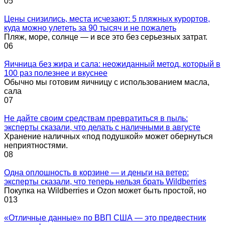
0
5
Цены снизились, места исчезают: 5 пляжных курортов,
куда можно улететь за 90 тысяч и не пожалеть
Пляж, море, солнце — и все это без серьезных затрат.
0
6
Яичница без жира и сала: неожиданный метод, который в
100 раз полезнее и вкуснее
Обычно мы готовим яичницу с использованием масла,
сала
0
7
Не дайте своим средствам превратиться в пыль:
эксперты сказали, что делать с наличными в августе
Хранение наличных «под подушкой» может обернуться
неприятностями.
0
8
Одна оплошность в корзине — и деньги на ветер:
эксперты сказали, что теперь нельзя брать Wildberries
Покупка на Wildberries и Ozon может быть простой, но
0
13
«Отличные данные» по ВВП США — это предвестник