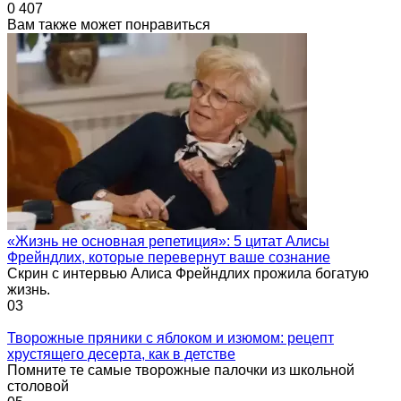
0
407
Вам также может понравиться
«Жизнь не основная репетиция»: 5 цитат Алисы
Фрейндлих, которые перевернут ваше сознание
Скрин с интервью Алиса Фрейндлих прожила богатую
жизнь.
0
3
Творожные пряники с яблоком и изюмом: рецепт
хрустящего десерта, как в детстве
Помните те самые творожные палочки из школьной
столовой