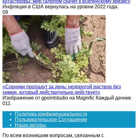
катастрофы: мир галопом скачет к вселенскому кризису
Инфляция в США вернулась на уровни 2022 года.
0
9
«Сорняки пропадут за день: недорогой раствор без
химии, который действительно действует»
Изображение от gpointstudio на Magnific Каждый дачник
0
11
Политика конфиденциальности
Пользовательское Соглашение
Наши авторы
По всем возникшим вопросам, связанным с