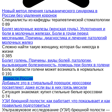
Новый метод лечения гальванического синдрома в
России без удаления коронок
Специалисты из кафедры терапевтической стоматологии
0
89
Болят молочные железы (женская грудь). Уплотнения и
боли в молочных железах. Боли в груди перед
месячными. Причины, диагностика и лечение патологий
молочных желез
Сложно найти такую женщину, которая бы никогда в
жизни
0
385
Болит голень. Причины, виды болей, патологии,
вызывающие болезненность, помощь при болях в голени
Боль в области голени может возникать в нормальных
0
191
Новости России
Добавьте это в стиральный порошок: кроссовки
посветлеют, даже если вы в них грязь месили
Ситуация знакомая: купил стильные белые кроссовки
0
74
УЗИ брюшной полости: как работает, что показывает и как
правильно подготовиться
Ультразвуковое исследование (УЗИ) брюшной полости —