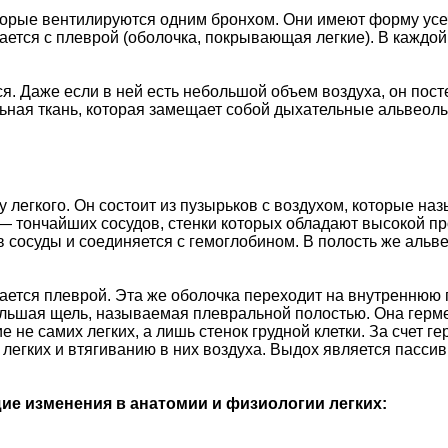
торые вентилируются одним бронхом. Они имеют форму усе
сается с плеврой (оболочка, покрывающая легкие). В каждо
ся. Даже если в ней есть небольшой объем воздуха, он пос
ьная ткань, которая замещает собой дыхательные альвеол
 легкого. Он состоит из пузырьков с воздухом, которые на
— тончайших сосудов, стенки которых обладают высокой п
 сосуды и соединяется с гемоглобином. В полость же альве
ется плеврой. Эта же оболочка переходит на внутреннюю п
большая щель, называемая плевральной полостью. Она герм
 не самих легких, а лишь стенок грудной клетки. За счет г
 легких и втягиванию в них воздуха. Выдох является пасс
ие изменения в анатомии и физиологии легких: