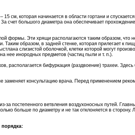
 15 см, которая начинается в области гортани и спускается 
м. За счет большого диаметра она обеспечивает прохождени
глой формы. Эти хрящи располагаются таким образом, что 
. Таким образом, в задней стенке, которая прилегает к пищ
ыстлана слизистой оболочкой, клетки которой могут произв
 нее инородных предметов (частиц пыли и т. п.).
нков, располагается бифуркация (раздвоение) трахеи. Здесь
не заменяет консультацию врача. Перед применением реком
из-за постепенного ветвления воздухоносных путей. Главн
олько больше по диаметру и не так отклоняется в сторону.
 порядка: