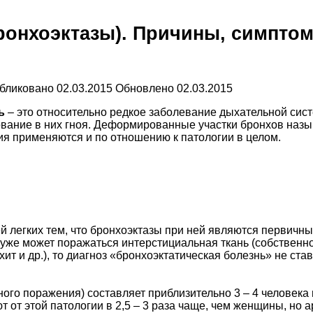
ронхоэктазы). Причины, симптом
бликовано
02.03.2015
Обновлено
02.03.2015
ь
– это относительно редкое заболевание дыхательной сис
вание в них гноя. Деформированные участки бронхов наз
ия применяются и по отношению к патологии в целом.
ей легких тем, что бронхоэктазы при ней являются первич
м уже может поражаться интерстициальная ткань (собствен
ит и др.), то диагноз «бронхоэктатическая болезнь» не ста
ого поражения) составляет приблизительно 3 – 4 человека 
т от этой патологии в 2,5 – 3 раза чаще, чем женщины, но 