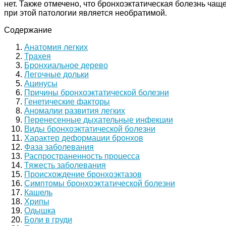
нет. Также отмечено, что бронхоэктатическая болезнь ча
при этой патологии является необратимой.
Содержание
Анатомия легких
Трахея
Бронхиальное дерево
Легочные дольки
Ацинусы
Причины бронхоэктатической болезни
Генетические факторы
Аномалии развития легких
Перенесенные дыхательные инфекции
Виды бронхоэктатической болезни
Характер деформации бронхов
Фаза заболевания
Распространенность процесса
Тяжесть заболевания
Происхождение бронхоэктазов
Симптомы бронхоэктатической болезни
Кашель
Хрипы
Одышка
Боли в груди