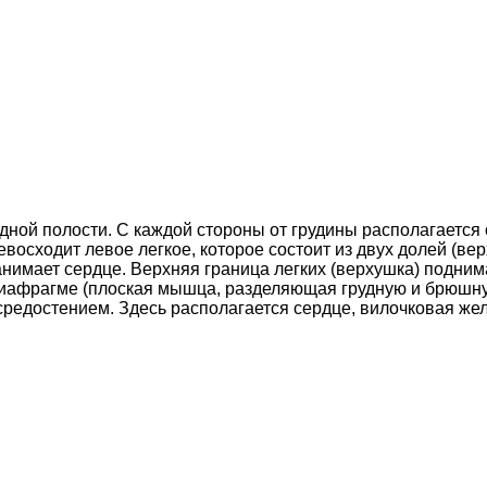
дной полости. С каждой стороны от грудины располагается 
евосходит левое легкое, которое состоит из двух долей (вер
занимает сердце. Верхняя граница легких (верхушка) подним
диафрагме (плоская мышца, разделяющая грудную и брюшну
средостением. Здесь располагается сердце, вилочковая жел