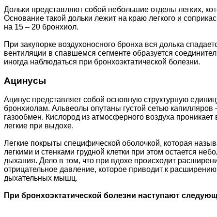
Дольки представляют собой небольшие отделы легких, ко
Основание такой дольки лежит на краю легкого и соприка
на 15 – 20 бронхиол.
При закупорке воздухоносного бронха вся долька спадает
вентиляции в спавшемся сегменте образуется соединител
иногда наблюдаться при бронхоэктатической болезни.
Ацинусы
Ацинус представляет собой основную структурную единицу
бронхиолам. Альвеолы опутаны густой сетью капилляров 
газообмен. Кислород из атмосферного воздуха проникает в
легкие при выдохе.
Легкие покрыты специфической оболочкой, которая называ
легкими и стенками грудной клетки при этом остается не
дыхания. Дело в том, что при вдохе происходит расширение
отрицательное давление, которое приводит к расширению
дыхательных мышц.
При бронхоэктатической болезни наступают следующ