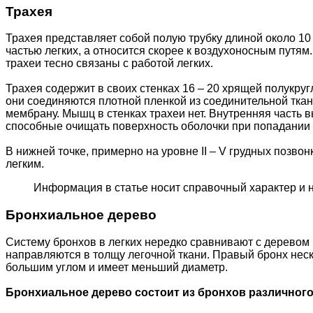
Трахея
Трахея представляет собой полую трубку длиной около 10 –
частью легких, а относится скорее к воздухоносным путя
трахеи тесно связаны с работой легких.
Трахея содержит в своих стенках 16 – 20 хрящей полукру
они соединяются плотной пленкой из соединительной ткани
мембрану. Мышц в стенках трахеи нет. Внутренняя часть в
способные очищать поверхность оболочки при попадании на
В нижней точке, примерно на уровне II – V грудных позво
легким.
Информация в статье носит справочный характер и 
Бронхиальное дерево
Систему бронхов в легких нередко сравнивают с деревом 
направляются в толщу легочной ткани. Правый бронх неск
большим углом и имеет меньший диаметр.
Бронхиальное дерево состоит из бронхов различного