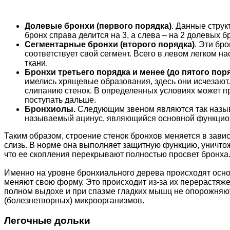
Долевые бронхи (первого порядка)
. Данные струк
бронх справа делится на 3, а слева – на 2 долевых б
Сегментарные бронхи (второго порядка)
. Эти бр
соответствует свой сегмент. Всего в левом легком на
ткани.
Бронхи третьего порядка и менее (до пятого пор
имелись хрящевые образования, здесь они исчезают
слипанию стенок. В определенных условиях может пр
поступать дальше.
Бронхиолы.
Следующим звеном являются так назыв
называемый ацинус, являющийся основной функцион
Таким образом, строение стенок бронхов меняется в завис
слизь. В норме она выполняет защитную функцию, уничто
что ее скопления перекрывают полностью просвет бронха
Именно на уровне бронхиального дерева происходят осно
меняют свою форму. Это происходит из-за их перерастяже
полном выдохе и при спазме гладких мышц не опорожняют
(болезнетворных) микроорганизмов.
Легочные дольки