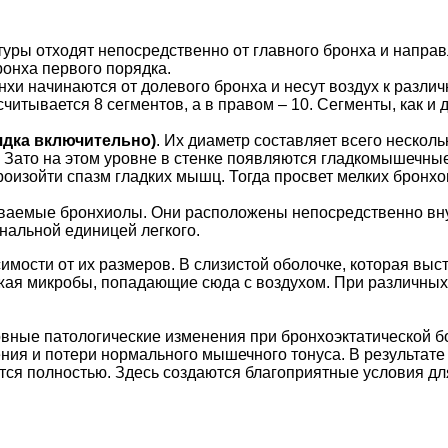
туры отходят непосредственно от главного бронха и направ
ронха первого порядка.
онхи начинаются от долевого бронха и несут воздух к разли
считывается 8 сегментов, а в правом – 10. Сегменты, как и
ядка включительно)
. Их диаметр составляет всего нескол
. Зато на этом уровне в стенке появляются гладкомышечны
оизойти спазм гладких мышц. Тогда просвет мелких бронхов
аемые бронхиолы. Они расположены непосредственно внут
альной единицей легкого.
имости от их размеров. В слизистой оболочке, которая выс
жая микробы, попадающие сюда с воздухом. При различных 
.
вные патологические изменения при бронхоэктатической бо
ния и потери нормального мышечного тонуса. В результат
ся полностью. Здесь создаются благоприятные условия дл