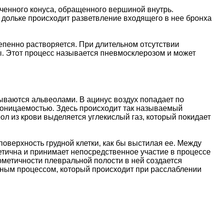
ченного конуса, обращенного вершиной внутрь.
й дольке происходит разветвление входящего в нее бронха
тепенно растворяется. При длительном отсутствии
ы. Этот процесс называется пневмосклерозом и может
зываются альвеолами. В ацинус воздух попадает по
роницаемостью. Здесь происходит так называемый
ол из крови выделяется углекислый газ, который покидает
оверхность грудной клетки, как бы выстилая ее. Между
етична и принимает непосредственное участие в процессе
ерметичности плевральной полости в ней создается
ивным процессом, который происходит при расслаблении