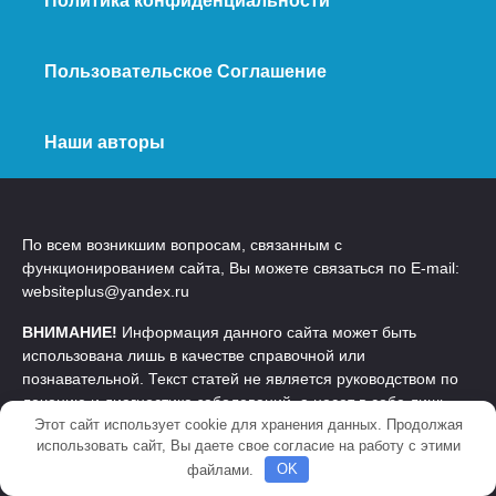
Политика конфиденциальности
Пользовательское Соглашение
Наши авторы
По всем возникшим вопросам, связанным с
функционированием сайта, Вы можете связаться по E-mail:
websiteplus@yandex.ru
ВНИМАНИЕ!
Информация данного сайта может быть
использована лишь в качестве справочной или
познавательной. Текст статей не является руководством по
лечению и диагностике заболеваний, а несет в себе лишь
Этот сайт использует cookie для хранения данных. Продолжая
познавательную информацию. Эта информация не может
использовать сайт, Вы даете свое согласие на работу с этими
быть использована в качестве научного материала,
файлами.
OK
руководства по диагностике и лечению заболеваний — это
прерогатива специализированных учреждений, не